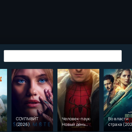
СОУЛМ8ЙТ
Человек-паук:
Во власти
(2026)
Новый день
страха (20
)
(2026)