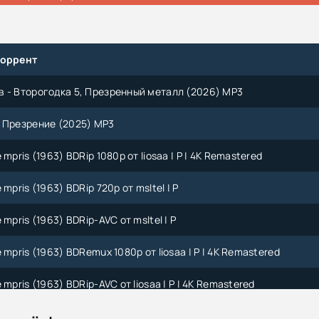
торрент
 - Второгодка 5, Презренный металл (2026) МР3
 Презрение (2025) MP3
 mpris (1963) BDRip 1080p от liosaa | P | 4K Remastered
 mpris (1963) BDRip 720p от msltel | P
 mpris (1963) BDRip-AVC от msltel | P
 mpris (1963) BDRemux 1080p от liosaa | P | 4K Remastered
 mpris (1963) BDRip-AVC от liosaa | P | 4K Remastered
ский - Ведьмак 4. Час Презрения (2021) MP3