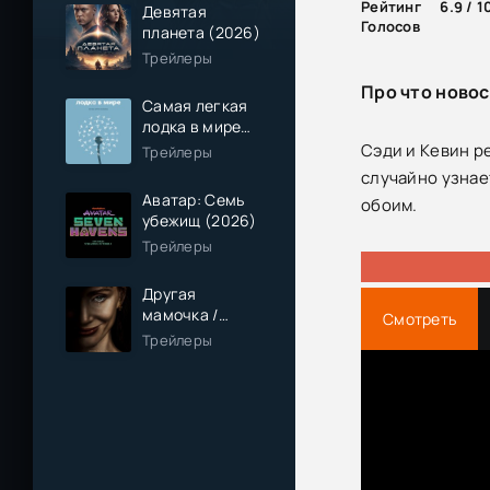
Рейтинг
6.9 / 1
Девятая
Голосов
планета (2026)
Трейлеры
Про что новос
Самая легкая
лодка в мире
(2026)
Сэди и Кевин р
Трейлеры
случайно узнает
Аватар: Семь
обоим.
убежищ (2026)
Трейлеры
Другая
мамочка /
Смотреть
Чужая мама
Трейлеры
(2026)