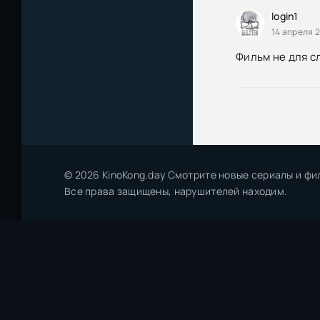
Презрение / Le
login1
14 апреля 2
Презрение / Le
Фильм не для 
© 2026 KinoKong.day Смотрите новые сериалы и фи
Все права защищены, нарушителей находим.