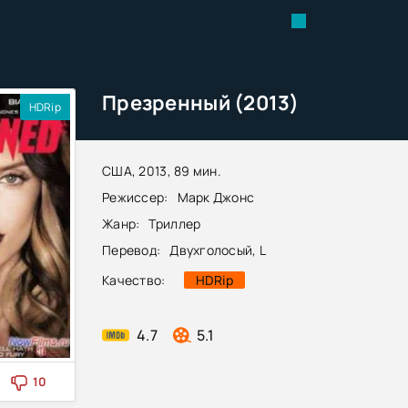
Презренный (2013)
HDRip
США, 2013, 89 мин.
Режиссер:
Марк Джонс
Жанр:
Триллер
Перевод:
Двухголосый, L
Качество:
HDRip
4.7
5.1
10