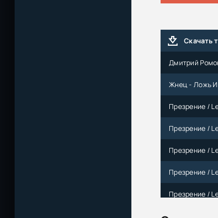
Скачать 
Дмитрий Ромов
Жнец - Ложь И
Презрение / Le
Презрение / Le
Презрение / Le
Презрение / Le
Презрение / Le
Анджей Сапков