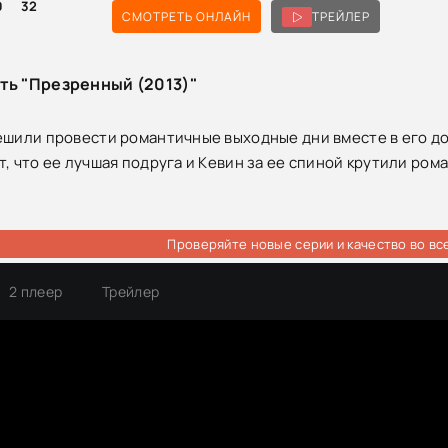
0
32
СМОТРЕТЬ ОНЛАЙН
ТРЕЙЛЕР
ть "Презренный (2013)"
ешили провести романтичные выходные дни вместе в его до
, что ее лучшая подруга и Кевин за ее спиной крутили рома
Проверяйте новые серии и качество во вс
2 плеер
Трейлер