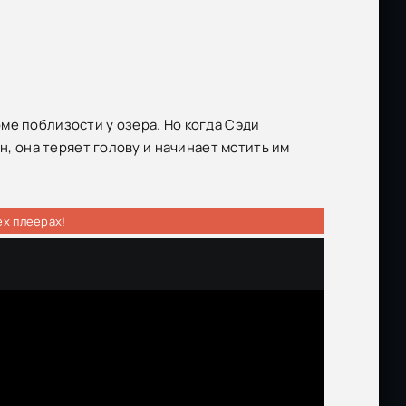
ме поблизости у озера. Но когда Сэди
н, она теряет голову и начинает мстить им
ех плеерах!