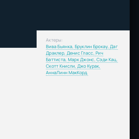
Актеры:
Вива Бьянка,
Бруклин Брокау,
Даг
Драклер,
Денис Гласс,
Рич
Баттиста,
Марк Джонс,
Сэди Кац,
Скотт Книсли,
Джо Курак,
АннаЛинн МакКорд,