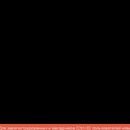
Для зарегистрированных и закладчиков (Ctrl+D) пользователей нов