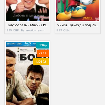
Голубоглазый Микки (1999)
Микки: Однажды под Рождество (1999)
1999, США, Великобритания
1999, США
BDRip
KP 7.8
IMDB 7.8