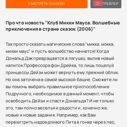
СМОТРЕТЬ ОНЛАЙН
ТРЕЙЛЕР
Про что новость "Клуб Микки Мауса. Волшебные
приключения в стране сказок (2006)"
Так просто сказать магические слова "микка, мокка,
микки маус" и пусть волшебство начнется! Когда
Дональд Дак превращается в лягушку, выпив новый
напиток Профессора фон Дрейка, то лишь поцелуй
принцессы Дейзи может вернуть ему прежний облик.
Но она заточена в самой высокой башне. Сможете ли
вы помочь выбрать правильное приспособление
Подручного, необходимое в данный момент, чтобы
освободить Дейзи и спасти Дональда? И не только
это, там полно веселья и радости и, конечно же,
новые и новые задания. Например, как Вам
перехитрить надоедливого Пита в гонке через лес,