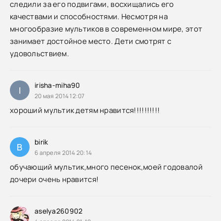
следили за его подвигами, восхищались его
качествами и способностями. Несмотря на
многообразие мультиков в современном мире, этот
занимает достойное место. Дети смотрят с
удовольствием.
irisha-miha90
I
20 мая 2014 12:07
хороший мультик детям нравится!!!!!!!!!!
birik
B
6 апреля 2014 20:14
обучающий мультик,много песенок,моей годовалой
дочери очень нравится!
aselya260902