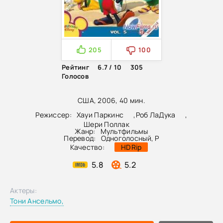
205
100
Рейтинг
6.7 / 10
305
Голосов
США, 2006, 40 мин.
Режиссер:
Хауи Паркинс
,
Роб ЛаДука
,
Шери Поллак
Жанр:
Мультфильмы
Перевод:
Одноголосный, P
Качество:
HDRip
5.8
5.2
Актеры:
Тони Ансельмо,