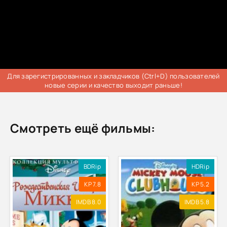
Для зарегистрированных и закладчиков (Ctrl+D) пользователей
новые серии и качество выходит раньше!
Смотреть ещё фильмы:
BDRip
HDRip
KP 7.8
KP 5.2
IMDB 8.0
IMDB 5.8