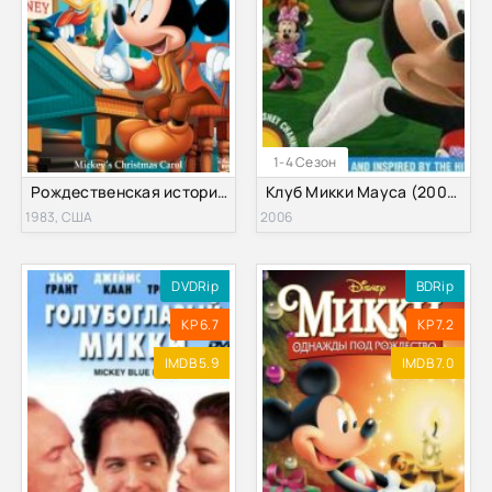
1-4 Сезон
Рождественская история Микки (1983)
Клуб Микки Мауса (2006) 1,2,3,4 Сезон
1983, США
2006
DVDRip
BDRip
KP 6.7
KP 7.2
IMDB 5.9
IMDB 7.0