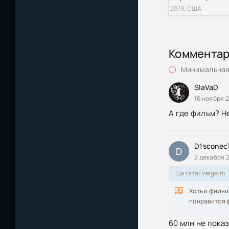
2019, США
Коммента
Минимальная 
SlaVaD
16 ноября 
А где фильм? Н
D1sconec
D
2 декабря 2
Цитата: velgeim
Хоть и фильм
понравится ф
60 млн не пока