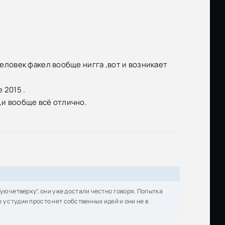
человек факел вообще нигга ,вот и возникает
 2015 .
,и вообще всё отлично.
ую четверку", они уже достали честно говоря. Попытка
о у студии просто нет собственных идей и они не в