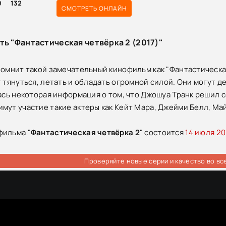
0
132
СМОТРЕТЬ ОНЛАЙН
ть "Фантастическая четвёрка 2 (2017)"
помнит такой замечательный кинофильм как "Фантастическая
 тянуться, летать и обладать огромной силой. Они могут де
лась некоторая информация о том, что Джошуа Транк решил с
мут участие такие актеры как Кейт Мара, Джейми Белл, Ма
фильма "
Фантастическая четвёрка 2
" состоится
14 июля 20
Проверяйте новые серии и качество во вс