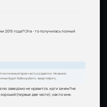
и 2015 года?!Эта - то получилась полный
нятно почему вторая часть создается. Не важно.
фильм будет бабки рубить- ваще пофигу.
ителю заведомо не нравится, идти зачем?не
 хороший(первые две части), как по мне.