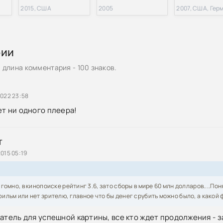
2015, США
2005
рии
длина комментария - 100 знаков.
2022 23:58
ет ни одного плеера!
T
015 05:19
 гомно, в кинопоиске рейтинг 3.6, зато сборы в мире 60 млн долларов....По
ильм или нет зрителю, главное что бы денег срубить можно было, а какой 
затель для успешной картины, все кто ждет продолжения - з