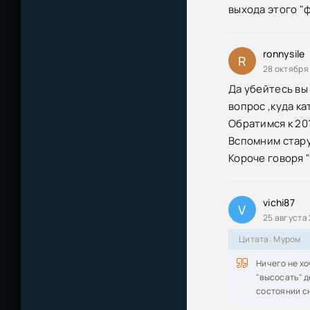
выхода этого "
ronnysile
R
28 октября 
Да убейтесь вы 
вопрос ,куда ка
Обратимся к 201
Вспомним стару
Короче говоря "
vichi87
V
25 августа 
Цитата: Муром
Ничего не хо
"высосать" д
состоянии сн