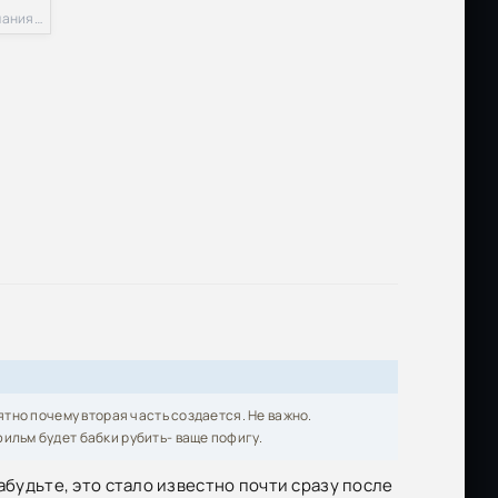
2007, США, Германия, Великобритания
нятно почему вторая часть создается. Не важно.
фильм будет бабки рубить- ваще пофигу.
абудьте, это стало известно почти сразу после