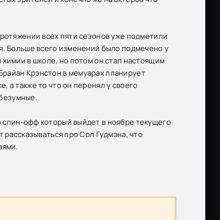
протяжении всех пяти сезонов уже подметили
я. Больше всего изменений было подмечено у
 химии в школе, но потом он стал настоящим
Брайан Крэнстон в мемуарах планирует
 а также то что он перенял у своего
 безумные.
 спин-офф который выйдет в ноябре текущего
т рассказываться про Сол Гудмэна, что
аями.