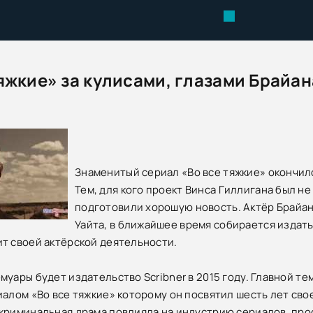
яжкие» за кулисами, глазами Брайан
Знаменитый сериал «Во все тяжкие» окончилс
Тем, для кого проект Винса Гиллигана был 
подготовили хорошую новость. Актёр Брайан 
Уайта, в ближайшее время собирается издать
т своей актёрской деятельности.
муары будет издательство Scribner в 2015 году. Главной те
иалом «Во все тяжкие» которому он посвятил шесть лет свое
криминальная драма повлияла на индустрию сериалов, прос