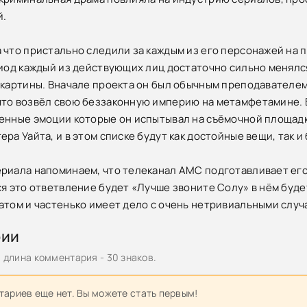
й.
 что пристально следили за каждым из его персонажей на 
риод каждый из действующих лиц достаточно сильно менялс
 картины. Вначале проекта он был обычным преподавателем
то возвёл свою беззаконную империю на метамфетамине. 
енные эмоции которые он испытывал на съёмочной площадке,
ра Уайта, и в этом списке будут как достойные вещи, так и
риала напоминаем, что телеканал AMC подготавливает его
ся это ответвление будет «Лучше звоните Солу» в нём буде
атом и частенько имеет дело с очень нетривиальными случ
рии
длина комментария - 30 знаков.
ариев еще нет. Вы можете стать первым!