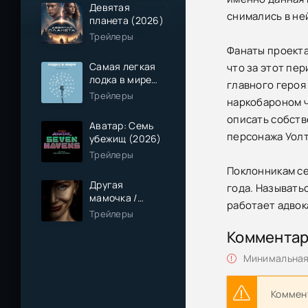
Девятая
снимались в не
планета (2026)
Трейлеры
Фанаты проекта
Самая легкая
что за этот пе
лодка в мире
главного героя
(2026)
Трейлеры
наркобароном ч
описать собств
Аватар: Семь
персонажа Уолте
убежищ (2026)
Трейлеры
Поклонникам се
Другая
года. Называть
мамочка /
работает адвок
Чужая мама
Трейлеры
(2026)
Коммента
Минимальная 
Коммент