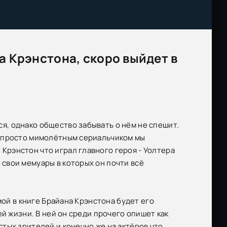
а Крэнстона, скоро выйдет в
я, однако общество забывать о нём не спешит.
не просто мимолётным сериальчиком мы
Крэнстон что играл главного героя - Уолтера
 свои мемуары в которых он почти всё
мой в книге Брайана Крэнстона будет его
й жизни. В ней он среди прочего опишет как
тых зрителей и конечно же на актёров что