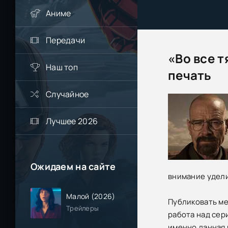
Аниме
Передачи
«Во все т
Наш топ
печать
Случайное
Лучшее 2026
Ожидаем на сайте
внимание удели
Малой (2026)
Публиковать ме
Трейлеры
работа над сер
именно данная 