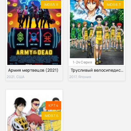
IMDB 5.8
IMDB 6.3
1-24 Серия
Армия мертвецов (2021)
Трусливый велосипедист (3 Сезон) (2017)
2021, США
2017, Япония
KP 7.4
IMDB 7.6