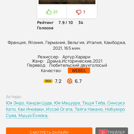
27
7
Рейтинг
7.9 / 10
34
Голосов
Франция, Япония, Германия, Бельгия, Италия, Камбоджа,
2021, 165 мин.
Режиссер:
Артур Харари
Жанр:
Драма
,
Исторические
,
2021
Перевод:
Любительский двухголосый
Качество:
WEBDL
7.2
6.7
Актеры:
Юя Эндо,
Кандзи Цуда,
Юя Мацуура,
Тэцуя Тиба,
Синсукэ
Като,
Каи Иноваки,
Иссэй Огата,
Тайга Накано,
Нобухиро
Сува,
Муцуо Ёсиока,
СМОТРЕТЬ ОНЛАЙН
ТРЕЙЛЕР