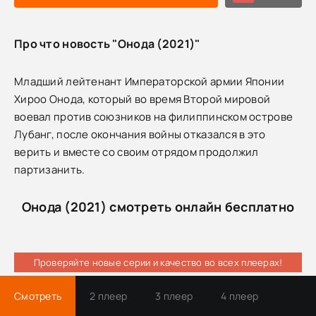
Про что новость "Онода (2021)"
Младший лейтенант Императорской армии Японии
Хироо Онода, который во время Второй мировой
воевал против союзников на филиппинском острове
Лубанг, после окончания войны отказался в это
верить и вместе со своим отрядом продолжил
партизанить.
Онода (2021) смотреть онлайн бесплатно
Проверяйте новые серии и качество во всех плеерах!
Смотреть
2 плеер
3 плеер
4 плеер