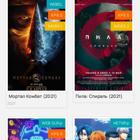
WEBDL
KP 6.2
KP 5.5
IMDB 6.1
IMDB 5.2
Мортал Комбат (2021)
Пила: Спираль (2021)
2021
WEB-DLRip
HDTVRip
KP 5.9