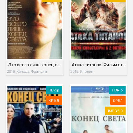
Это всего лишь конец света (2016)
Атака титанов. Фильм второй: Конец света (2015)
2016, Канада, Франция
2015, Япония
HDRip
HDRip
KP 5.9
KP 5.1
IMDB 5.0