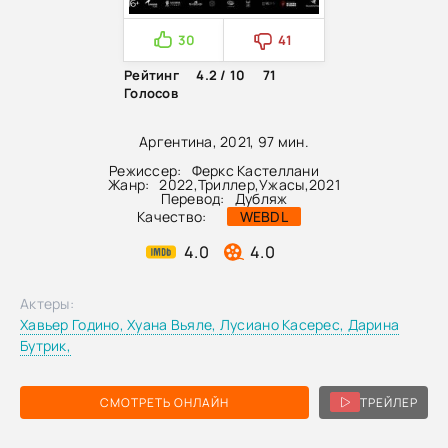
30
41
Рейтинг
4.2 / 10
71
Голосов
Аргентина, 2021, 97 мин.
Режиссер:
Феркс Кастеллани
Жанр:
2022
,
Триллер
,
Ужасы
,
2021
Перевод:
Дубляж
Качество:
WEBDL
4.0
4.0
Актеры:
Хавьер Годино,
Хуана Вьяле,
Лусиано Касерес,
Дарина
Бутрик,
СМОТРЕТЬ ОНЛАЙН
ТРЕЙЛЕР