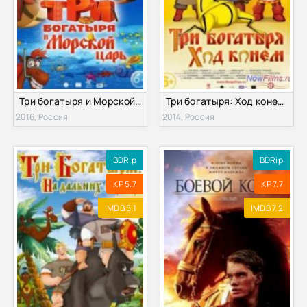
Три богатыря и Морской царь (2016)
Три богатыря: Ход конем (2014)
2016, Россия
2014, Россия
BDRip
BDRip
KP 5.7
KP 7.7
IMDB 5.1
IMDB 7.2