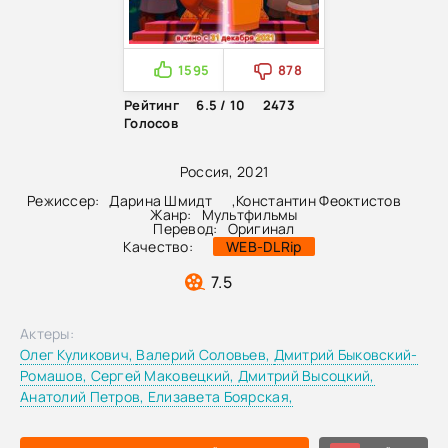
1595
878
Рейтинг
6.5 / 10
2473
Голосов
Россия, 2021
Режиссер:
Дарина Шмидт
,
Константин Феоктистов
Жанр:
Мультфильмы
Перевод:
Оригинал
Качество:
WEB-DLRip
7.5
Актеры:
Олег Куликович,
Валерий Соловьев,
Дмитрий Быковский-
Ромашов,
Сергей Маковецкий,
Дмитрий Высоцкий,
Анатолий Петров,
Елизавета Боярская,