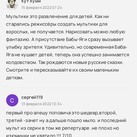
Кут Хуми
15 февраля 2022 07:24
Мультики это развлечение для детей. Как ни
старались режиссёры создать мультики для
взрослых, не получается. Нарисовать можно любую
фантазию. А присутствие Бабы-Яги сразу вызывает
улыбку зрителя. Удивительно, но современная Баба-
Яга не кушает детей, теперь она успешно занимается
колдовством. Так рождаются новые русские сказки.
Смотрите и пересказывайте их своим маленьким
деткам.
сергей119
С
13 февраля 2022 10:34
первый про алешу поповича это шедевр,второй,
третий -зачет ну а дальше пошло мыло. и последний
мульт из серии в том же репертуаре .не плохо но
изюминки не хватило !!! 7/10.