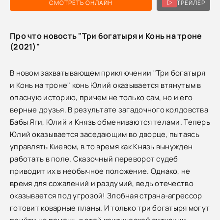
СМОТРЕТЬ ОНЛАЙН
ТРЕЙЛЕР
Про что новость "Три богатыря и Конь на троне
(2021)"
В новом захватывающем приключении "Три богатыря
и Конь на троне" конь Юлий оказывается втянутым в
опасную историю, причем не только сам, но и его
верные друзья. В результате загадочного колдовства
Бабы Яги, Юлий и Князь обмениваются телами. Теперь
Юлий оказывается заседающим во дворце, пытаясь
управлять Киевом, в то время как Князь вынужден
работать в поле. Сказочный переворот судеб
приводит их в необычное положение. Однако, не
время для сожалений и раздумий, ведь отечество
оказывается под угрозой! Злобная страна-агрессор
готовит коварные планы. И только три богатыря могут