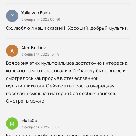
Yulia Van Esch
Y
6 февраля 2022 00:46
Ох, люблю я наши сказки!!! Хороший, добрый мультик.
Alex Bortiev
A
3 февраля 2022 16:14
Вся серия этих мультфильмов достаточно интересна,
конечно то что показывали в 12-14 году было внове и
смотрелось как прорыв в отечественной
мультипликации. Сейчас это просто очередная
веселая и смешная история без особых изысков.
Смотреть можно.
Maks0s
M
3 февраля 2022 13:07
Как по мне - три богатыря стимул для гордости