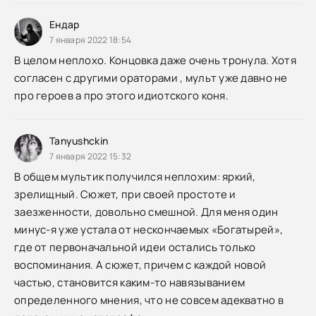
Ендар
7 января 2022 18:54
В целом неплохо. Концовка даже очень тронула. Хотя
согласен с другими ораторами , мульт уже давно не
про героев а про этого идиотского коня.
Tanyushckin
7 января 2022 15:32
В общем мультик получился неплохим: яркий,
зрелищный. Сюжет, при своей простоте и
заезженности, довольно смешной. Для меня один
минус-я уже устала от нескончаемых «Богатырей»,
где от первоначальной идеи остались только
воспоминания. А сюжет, причем с каждой новой
частью, становится каким-то навязыванием
определенного мнения, что не совсем адекватно в