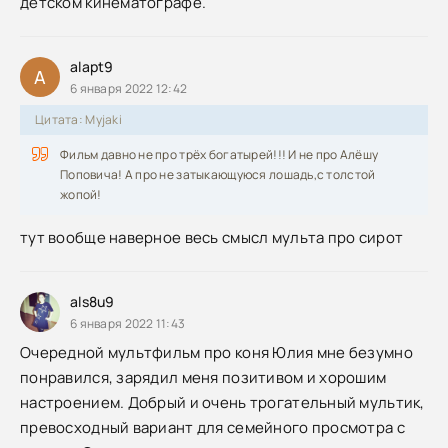
детском кинематографе.
alapt9
A
6 января 2022 12:42
Цитата: Myjaki
Фильм давно не про трёх богатырей!!! И не про Алёшу
Поповича! А про не затыкающуюся лошадь,с толстой
жопой!
тут вообще наверное весь смысл мульта про сирот
als8u9
6 января 2022 11:43
Очередной мультфильм про коня Юлия мне безумно
понравился, зарядил меня позитивом и хорошим
настроением. Добрый и очень трогательный мультик,
превосходный вариант для семейного просмотра с