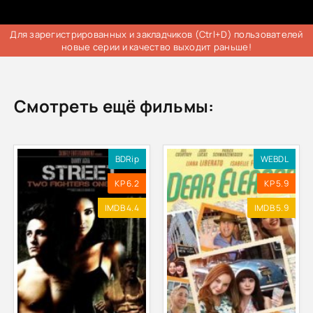
Для зарегистрированных и закладчиков (Ctrl+D) пользователей
новые серии и качество выходит раньше!
Смотреть ещё фильмы:
BDRip
WEBDL
KP 6.2
KP 5.9
IMDB 4.4
IMDB 5.9