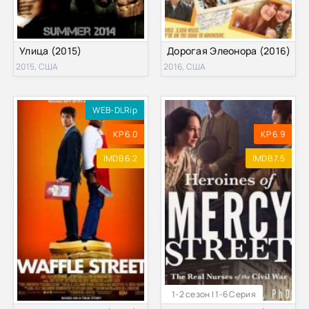
Улица (2015)
Дорогая Элеонора (2016)
2015, США
2016, США
WEB-DLRip
KP 6.0
KP 6.9
IMDB 6.2
IMDB 7.5
1-2 сезон | 1-6 Серия