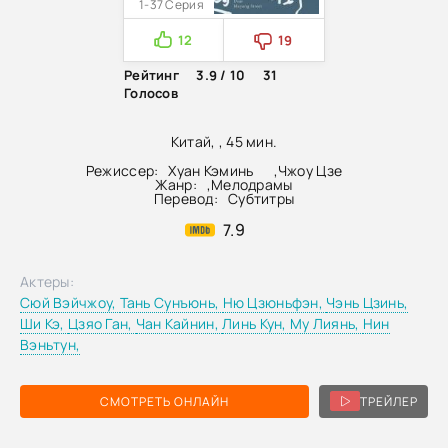
1-37 Серия
12
19
Рейтинг
3.9 / 10
31
Голосов
Китай, , 45 мин.
Режиссер:
Хуан Кэминь
,
Чжоу Цзе
Жанр:
,
Мелодрамы
Перевод:
Субтитры
7.9
Актеры:
Сюй Вэйчжоу,
Тань Сунъюнь,
Ню Цзюньфэн,
Чэнь Цзинь,
Ши Кэ,
Цзяо Ган,
Чан Кайнин,
Линь Кун,
Му Лиянь,
Нин
Вэньтун,
СМОТРЕТЬ ОНЛАЙН
ТРЕЙЛЕР