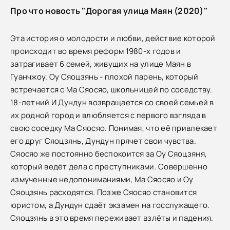
Про что новость "Дорогая улица Маян (2020)"
Эта история о молодости и любви, действие которой
происходит во время реформ 1980-х годов и
затрагивает 6 семей, живущих на улице Маян в
Гуанчжоу. Оу Сяоцзянь - плохой парень, который
встречается с Ма Сяосяо, школьницей по соседству.
18-летний И Дундун возвращается со своей семьей в
их родной город и влюбляется с первого взгляда в
свою соседку Ма Сяосяо. Понимая, что её привлекает
его друг Сяоцзянь, Дундун прячет свои чувства.
Сяосяо же постоянно беспокоится за Оу Сяоцзяня,
который ведёт дела с преступниками. Совершенно
измученные недопониманиями, Ма Сяосяо и Оу
Сяоцзянь расходятся. Позже Сяосяо становится
юристом, а Дундун сдаёт экзамен на госслужащего.
Сяоцзянь в это время переживает взлёты и падения.