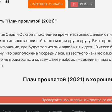
0
88
СМОТРЕТЬ ОНЛАЙН
ТРЕЙЛЕР
ть "Плач проклятой (2021)"
я Сары и Оскара в последнее время настолько далеки от иде
ни хотят восстановить былые эмоции друг к другу. В интерн
ключение, где будут только они вдвоём и их дети. В итоге 
у, что расположена посреди леса, известного как Лес сам
о не произошло, а совсем даже наоборот - семейная пара 
о.
Плач проклятой (2021) в хороше
Проверяйте новые серии и качество во вс
2 плеер
3 плеер
4 плеер
Трейлер