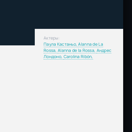
Актеры:
Паула Кастаньо,
Alanna de La
Rossa,
Alanna de la Rossa,
Андрес
Лондоно,
Carolina Ribón,