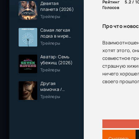
Рейтинг
5.2 / 1
Девятая
Голосов
планета (2026)
Трейлеры
Про что новос
Самая легкая
лодка в мире
(2026)
Взаимоотношени
Трейлеры
хотят этого, о
Аватар: Семь
совместное при
убежищ (2026)
страшную хижин
Трейлеры
ничего хорошег
своего прошлог
Другая
мамочка /
Чужая мама
Трейлеры
(2026)
Смотреть