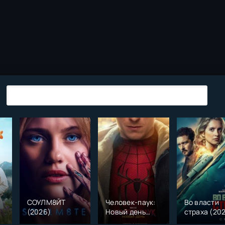
СОУЛМ8ЙТ
Человек-паук:
Во власти
(2026)
Новый день
страха (20
)
(2026)