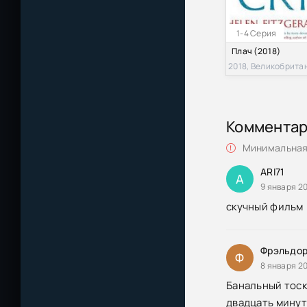
1-4 Серия
Плач (2018)
2018, Великобрита
Коммента
Минимальная 
ARI71
A
9 января 20
скучный фильм
Фрэльдо
Ф
8 января 20
Банальный тоск
двадцать минут