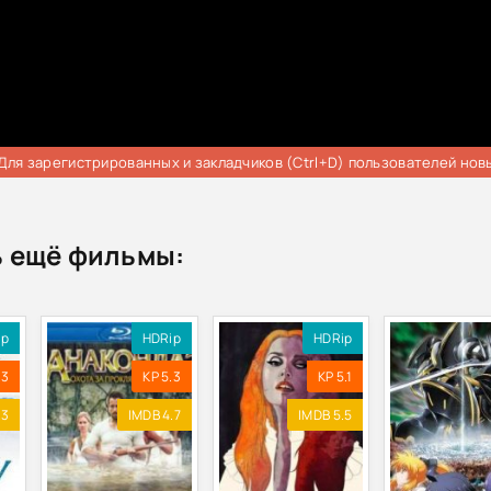
Для зарегистрированных и закладчиков (Ctrl+D) пользователей нов
 ещё фильмы:
ip
HDRip
HDRip
.3
KP 5.3
KP 5.1
.3
IMDB 4.7
IMDB 5.5