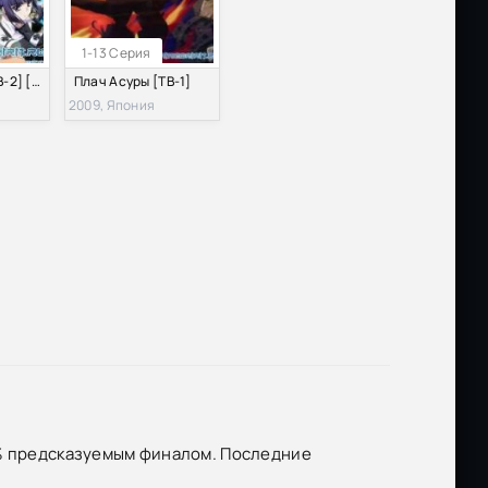
1-13 Серия
Плач Асуры [ТВ-2] [2009]
Плач Асуры [ТВ-1]
2009, Япония
0% предсказуемым финалом. Последние