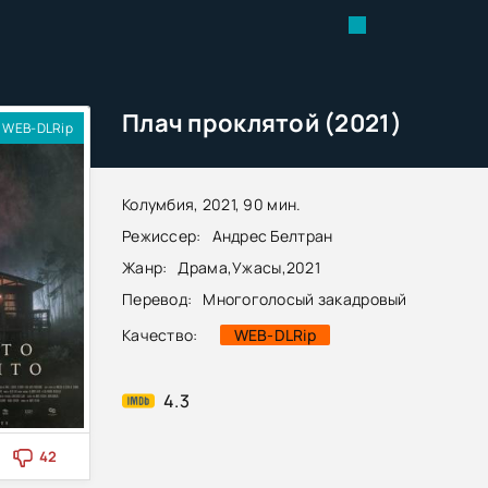
Плач проклятой (2021)
WEB-DLRip
Колумбия, 2021, 90 мин.
Режиссер:
Андрес Белтран
Жанр:
Драма
,
Ужасы
,
2021
Перевод:
Многоголосый закадровый
Качество:
WEB-DLRip
4.3
42