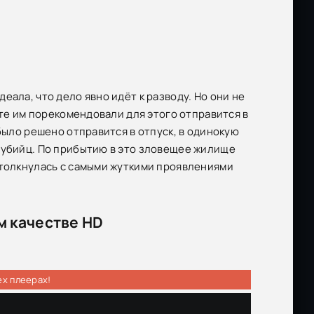
ала, что дело явно идёт к разводу. Но они не
ете им порекомендовали для этого отправится в
было решено отправится в отпуск, в одинокую
оубийц. По прибытию в это зловещее жилище
столкнулась с самыми жуткими проявлениями
м качестве HD
ех плеерах!