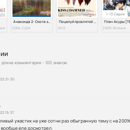
1-13 Серия
Анаконда 2: Охота за проклятой орхидеей (2004)
Поцелуй проклятой (2012)
ния
2004, США
2012
2009, Япония
рии
длина комментария - 100 знаков.
22 21:30
р
22 15:37
ливый ужастик на уже сотни раз обыгранную тему с на 20
 вообще еле досмотрел.