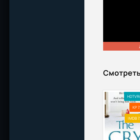
Смотреть
HDTVR
KP 7
IMDB 7