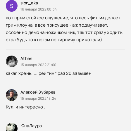
slon_aka
S
16 января 2022 00:34
вот прям стойкое ощущение, что весь фильм делает
грим клоуна, а все присущее - аж подмучивает,
особенно демона ножичком чик, так тот сразу ходить
стал будь то к ногам по кирпичу примотали)
Athen
15 января 2022 21:00
какая хрень..... рейтинг раз 20 завышен
Алексей Зубарев
15 января 2022 18:24
Кул, и интересно .
ЮнаЛаура