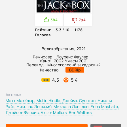
384
794
Рейтинг
3.3 / 10
1178
Голосов
Великобритания, 2021
Режиссер:
Лоуренс Фаулер
Жанр:
2022
,
Ужасы
,
2021
Перевод:
Многоголосый закадровый
Качество:
BDRip
4.5
5.4
Актеры:
Мэтт МакКлюр,
Mollie Hindle,
Джеймс Суонтон,
Николя
Райт,
Николас Энскомб,
Михаэла Лонгден,
Erina Mashate,
Джейсон Фэррис,
Victor Mellors,
Ben Walters,