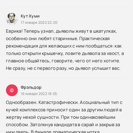
Кут Хуми
17 января 2022 22:20
Еврика! Теперь узнал, дьяволы живут в шкатулках,
особенно они любят старинные. Практическая
рекомендация для желающих с ним пообщаться: как
только открыли крышечку, ловите дьявола за хвост, а
главное общайтесь, говорите, чего от него хотите.
Не сразу, не с первого разу, но дьявол услышит вас.
Фрэльдор
Ф
16 января 2022 18:05
Однообразен. Катастрофически. Асоциальный тип с
кучей комплексов приносит один за другим людей в
жертву некой сущности. При том одинаковейшим
способом. Затолкнув кандидата в сарай и закрыв за
ним дверь. В финале драматическая нотка.