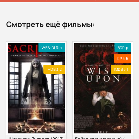
Смотреть ещё фильмы:
WEB-DLRip
BDRip
KP 5.5
IMDB 3.2
IMDB 5.1
Шкатулка Дьявола (2017)
Бойся своих желаний / Шкатулка (2017)