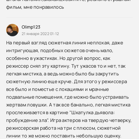
фильм, мне понравилось
Olimp123
21 января 2022 01:12
На первый взгляд сюжетная линия неплохая, даже
интригующая, подобных сюжетов очень мало,
особенно в ужастиках. Но другой вопрос, как
режиссер снял эту картину. Тут ужасов то и нет, так
легкая мистика, а ведь можно было бы закрутить
сюжетную линию еще круче. Для этого у режиссера
все было и поместье с локациями и мрачные
подвальные помещения, где можно было устраивать
жертвам ловушки. А так все банально, легкая мистика
прослеживается в картине "Шкатулка дьявола:
пробуждение зла". Игра актеров на твердую четверку,
режиссерская работа на три с плюсом, сюжетной
линии то же можно поставить небольшую оценку.