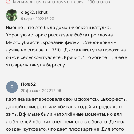
Минимальная длина комментария - 100 знаков.
oleg72.alkhut
9 марта 2022 16:23
Именно , что это была демоническая шкатулка .
Хорошую историю рассказала бабка про клоуна .
Много убийств , кровавый фильм . Слабонервным
лучше не смотреть . 7/10 . Дырка вшкатулке похожа на
очко в сельском туалете . Кричит :" Помогите !" , а её в
это время тянут в берлогу .
Flora32
F
20 февраля 2022 12:06
Картина заинтересовала своим сюжетом. Выбор есть,
достойно умереть или убивать людей и продолжать
жить. В фильме были напряжённые моменты, но для
любителей жёстких сцен немного слабовато. Дьявол
создан жутковато, что дает плюс картине. Для этого