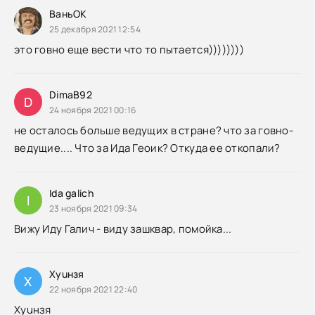
ВаньОК
25 декабря 2021 12:54
это говно еще вести что то пытается))))))))
DimaB92
D
24 ноября 2021 00:16
не осталось больше ведущих в стране? что за говно-
ведущие.... Что за Ида Геоик? Откуда ее откопали?
Ida galich
I
23 ноября 2021 09:34
Вижу Иду Галич - виду зашквар, помойка...
Xyuнзя
X
22 ноября 2021 22:40
Xyuнзя