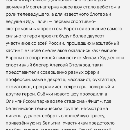
шоумена Моргенштерна новое шоу стало дебютом в
роли телеведущего, а для известного блогера и
ведущей Иды Галич — первым спортивно-
экстремальным проектом. Бороться за звание самого
сильного героя проекта будут более двухсот
участников со всей России, прошедших масштабный
кастинг. В числе смельчаков оказались как чемпион
Европы по спортивной гимнастике Михаил Худченко и
спортивный блогер Алексей Столяров, так и
представители совершенно разных сфер и
профессий: мама в декрете, массажист, бухгалтер,
стоматолог, программист, секретарь, пожарный и
другие герои. Съёмки нового шоу проходили в
Олимпийском парке возле стадиона «Фишт», где
бельгийской технической группе, несмотря на
ливень, удалось собрать сложнейшую трассу,
привезённую из Бельгии. Участникам предстояло