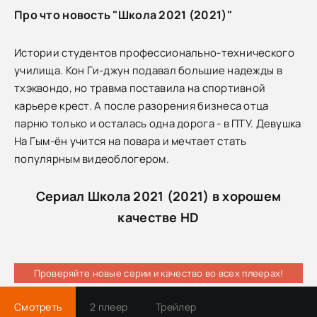
Про что новость "Школа 2021 (2021)"
Истории студентов профессионально-технического
училища. Кон Ги-джун подавал большие надежды в
тхэквондо, но травма поставила на спортивной
карьере крест. А после разорения бизнеса отца
парню только и осталась одна дорога - в ПТУ. Девушка
На Гым-ён учится на повара и мечтает стать
популярным видеоблогером.
Сериал Школа 2021 (2021) в хорошем
качестве HD
Проверяйте новые серии и качество во всех плеерах!
Смотреть
2 плеер
Трейлер