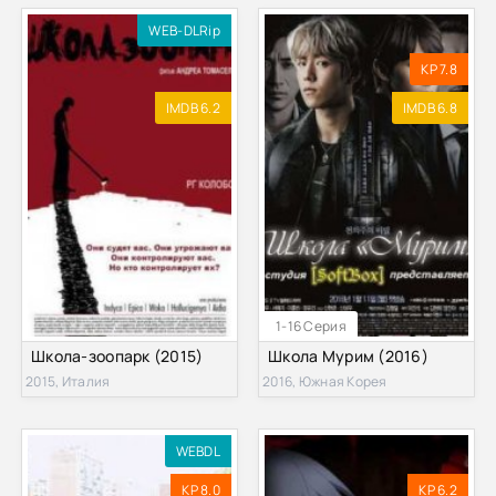
WEB-DLRip
KP 7.8
IMDB 6.2
IMDB 6.8
1-16 Серия
Школа-зоопарк (2015)
Школа Мурим (2016)
2015, Италия
2016, Южная Корея
WEBDL
KP 8.0
KP 6.2