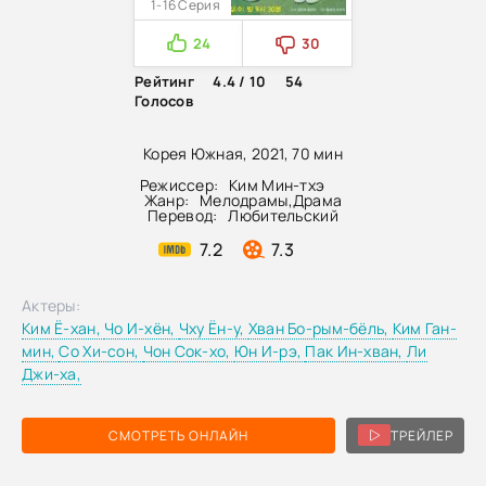
1-16 Серия
24
30
Рейтинг
4.4 / 10
54
Голосов
Корея Южная, 2021, 70 мин
Режиссер:
Ким Мин-тхэ
Жанр:
Мелодрамы
,
Драма
Перевод:
Любительский
7.2
7.3
Актеры:
Ким Ё-хан,
Чо И-хён,
Чху Ён-у,
Хван Бо-рым-бёль,
Ким Ган-
мин,
Со Хи-сон,
Чон Сок-хо,
Юн И-рэ,
Пак Ин-хван,
Ли
Джи-ха,
СМОТРЕТЬ ОНЛАЙН
ТРЕЙЛЕР