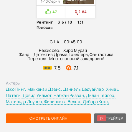
1-10 Серия
47
84
Рейтинг
3.6 / 10
131
Голосов
США, , 00:45:00
Режиссер:
Хиро Мурай
Жанр:
Детектив
,
Драма
,
Триллеры
,
Фантастика
Перевод:
Многоголосый закадровый
7.5
7.1
Актеры:
Джо Пинг,
Маккензи Дэвис,
Даниэль Дедуайлер,
Химеш
Патель,
Дэвид Уилмот,
Набхан Ризван,
Дилан Тейлор,
Матильда Лоулер,
Филиппина Вельж,
Дебора Кокс,
СМОТРЕТЬ ОНЛАЙН
ТРЕЙЛЕР