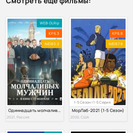
Смотреть ещё фильмы:
WEB-DLRip
KP 6.3
KP 6.8
IMDB 5.2
IMDB 7.8
1-5 Сезон | 1-5 Серия
Одиннадцать молчаливых мужчин (2021)
МорЛаб-2021 (1-5 Сезон)
2021, Россия
2000, США