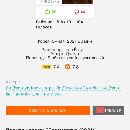
1-16 Серия
60
44
Рейтинг
5.8 / 10
104
Голосов
Корея Южная, 2021, 60 мин
Режиссер:
Чан Ён-у
Жанр:
Драма
Перевод:
Любительский двухголосый
7.4
7.8
Актеры:
Ли Джин-ук,
Квон На-ра,
Ли Джун,
Кон Сын-ён,
Чон Джин-
ён,
Пак Мён-щин,
Ким У-сок,
СМОТРЕТЬ ОНЛАЙН
ТРЕЙЛЕР
Про что новость "Бессмертие (2021)"