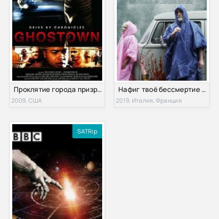
Проклятие города призраков (2009)
Нафиг твоё бессмертие / Пофиг на бессмертие (2019)
2009, США
2019, Италия, Франция
SATRip