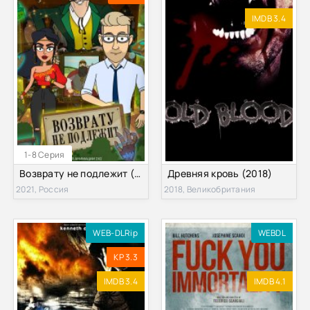
IMDB 3.4
1-8 Серия
Возврату не подлежит (2021)
Древняя кровь (2018)
2021, Россия
2018, Великобритания
WEB-DLRip
WEBDL
KP 3.3
IMDB 3.4
IMDB 4.1