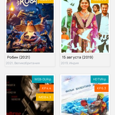
Робин (2021)
15 августа (2019)
2021, Великобритания
2019, Индия
WEB-DLRip
HDTVRip
KP 4.4
KP 6.3
IMDB 4.3