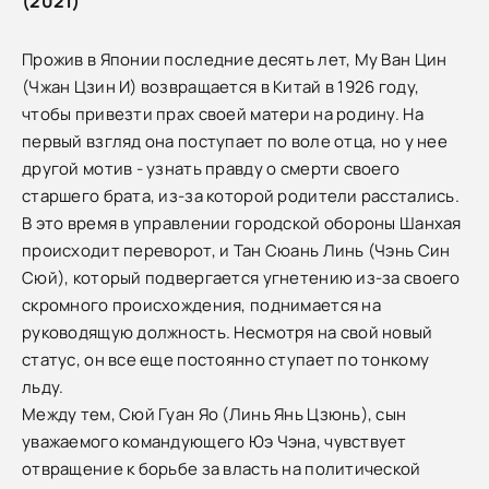
(2021)"
Прожив в Японии последние десять лет, Му Ван Цин
(Чжан Цзин И) возвращается в Китай в 1926 году,
чтобы привезти прах своей матери на родину. На
первый взгляд она поступает по воле отца, но у нее
другой мотив - узнать правду о смерти своего
старшего брата, из-за которой родители расстались.
В это время в управлении городской обороны Шанхая
происходит переворот, и Тан Сюань Линь (Чэнь Син
Сюй), который подвергается угнетению из-за своего
скромного происхождения, поднимается на
руководящую должность. Несмотря на свой новый
статус, он все еще постоянно ступает по тонкому
льду.
Между тем, Сюй Гуан Яо (Линь Янь Цзюнь), сын
уважаемого командующего Юэ Чэна, чувствует
отвращение к борьбе за власть на политической