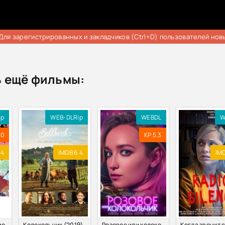
Для зарегистрированных и закладчиков (Ctrl+D) пользователей нов
 ещё фильмы:
ip
WEB-DLRip
WEBDL
W
.0
KP 5.3
.4
IMDB 6.4
IMD
Хроники сотни демонов / Руководство сотен демонов (1-5 Сезон)
Колокольчик (2019)
Розовое или колокольчик (2020)