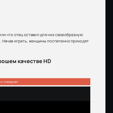
или что отец оставил для них своеобразную
. Начав играть, женщины постепенно приходят
орошем качестве HD
ех плеерах!