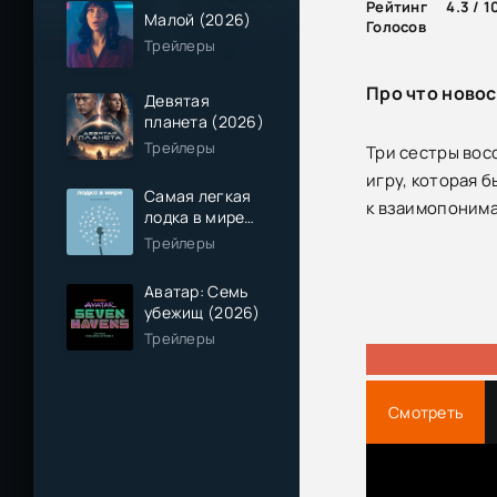
Рейтинг
4.3 / 1
Малой (2026)
Голосов
Трейлеры
Про что новос
Девятая
планета (2026)
Трейлеры
Три сестры вос
игру, которая 
Самая легкая
к взаимопонима
лодка в мире
(2026)
Трейлеры
Аватар: Семь
убежищ (2026)
Трейлеры
Смотреть