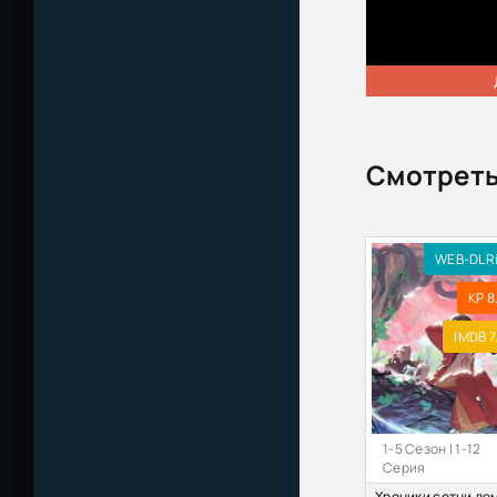
Смотреть
WEB-DLR
KP 8
IMDB 7
1-5 Сезон | 1-12
Серия