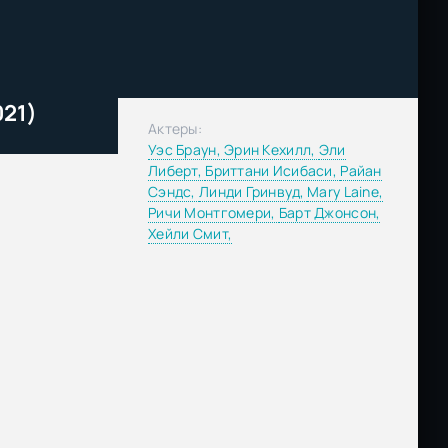
021)
Актеры:
Уэс Браун,
Эрин Кехилл,
Эли
Либерт,
Бриттани Исибаси,
Райан
Сэндс,
Линди Гринвуд,
Mary Laine,
Ричи Монтгомери,
Барт Джонсон,
Хейли Смит,