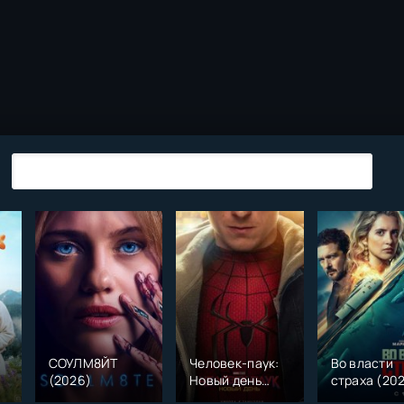
СОУЛМ8ЙТ
Человек-паук:
Во власти
(2026)
Новый день
страха (20
)
(2026)