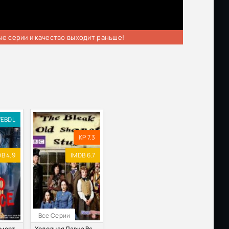
ые серии и качество выходит раньше!
EBDL
KP 7.3
B 4.9
IMDB 6.7
Все Серии
Когда звонит смерть (2019)
Холодная Лавка Всякой Всячины (2011-2012)