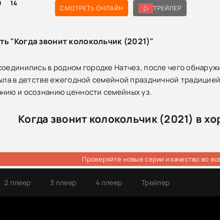
0
14
СМОТРЕТЬ ОНЛАЙН
ТРЕЙЛЕР
ть "Когда звонит колокольчик (2021)"
соединились в родном городке Натчез, после чего обнаруж
была в детстве ежегодной семейной праздничной традицией
нию и осознанию ценности семейных уз.
Когда звонит колокольчик (2021) в х
Проверяйте новые серии и качество во вс
2 плеер
3 плеер
4 плеер
Трейлер