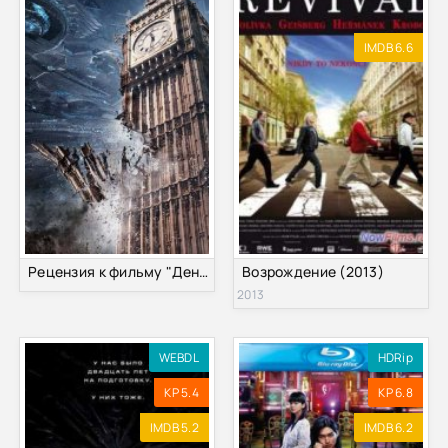
IMDB 6.6
Рецензия к фильму "День независимости 2: Возрождение" 2016
Возрождение (2013)
2013
WEBDL
HDRip
KP 5.4
KP 6.8
IMDB 5.2
IMDB 6.2