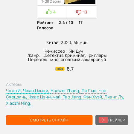
1-28 Серия
4
13
Рейтинг
2.4 / 10
17
Голосов
Китай, 2020, 45 мин
Режиссер:
Ян Дун
Жанр:
,
Детектив
,
Криминал
,
Триллеры
Перевод:
многоголосый закадровый
6.7
Актеры:
Чжан И,
Чжао Цзыци,
Haowei Zhang,
Ли Лью,
Чэн
Сяоцзинь,
Чжао Цзиньмай,
Tao Jiang,
Фэн Хуэй,
Лианг Лу,
Xiaozhi Ning,
СМОТРЕТЬ ОНЛАЙН
ТРЕЙЛЕР