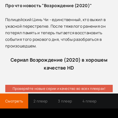
Про что новость "Возрождение (2020)"
Полицейский Цинь Чи - единственный, кто выжил в
ужасной перестрелке. После тяжелого ранения он
потерял память и теперь пытается восстановить
события того рокового дня, чтобы разобраться в
произошедшем.
Сериал Возрождение (2020) в хорошем
качестве HD
Проверяйте новые серии и качество во всех плеерах!
Смотреть
2 плеер
3 плеер
4 плеер
Трейлер