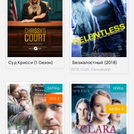
Суд Крисси (1 Сезон)
Безжалостный (2018)
2018, США, Сальвадор
SATRip
HDRip
KP 5.3
IMDB 5.9