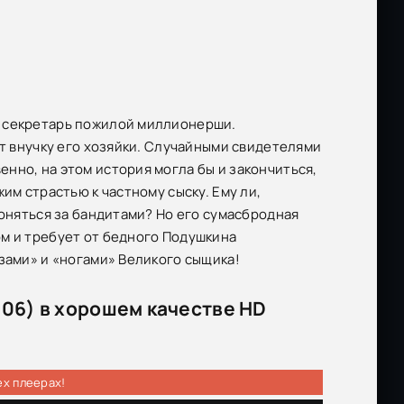
й секретарь пожилой миллионерши.
ет внучку его хозяйки. Случайными свидетелями
нно, на этом история могла бы и закончиться,
им страстью к частному сыску. Ему ли,
гоняться за бандитами? Но его сумасбродная
м и требует от бедного Подушкина
зами» и «ногами» Великого сыщика!
06) в хорошем качестве HD
ех плеерах!