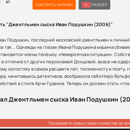
0
41
СМОТРЕТЬ ОНЛАЙН
ТРЕЙЛЕР
сть "Джентльмен сыска Иван Подушкин (2006)"
ван Подушкин, последний московский джентльмен и личны
се так... Однажды на глазах Ивана Подушкина машина сбива
тановятся члены телешоу «Невероятная ситуация». Собстве
, в отличие от других персонажей Донцовой, вовсе не одерж
му холостяку в самом расцвете лет, толкиенисту и поэту, 
ра, начитавшись детективов, вообразила себя Ниро Вульфо
йствий в стиле Арчи Гудвина. Теперь он должен стать «гла
ал Джентльмен сыска Иван Подушкин (20
Проверяйте новые серии и качество во вс