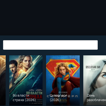
Во власти
Супергерл
День
страха (2026)
(2026)
разоблаче
(2026)