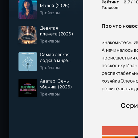
Рейтинг
2.7 / 1
Малой (2026)
Голосов
Трейлеры
Про что ново
Девятая
планета (2026)
Трейлеры
Знакомьтесь: И
А начиналось в
Самая легкая
происшествия с
лодка в мире
поскольку Иван
(2026)
Трейлеры
респектабельно
хозяйка Элеоно
Аватар: Семь
убежищ (2026)
решительных де
Трейлеры
Сери