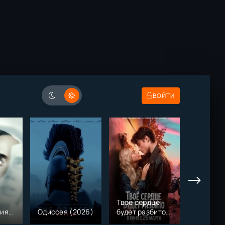
ВОЙТИ
Твое сердце
ния
Одиссея (2026)
будет разбито
Моана (
(2026)