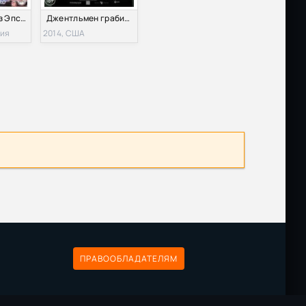
Джентльмен из Эпсома (1962)
Джентльмен грабитель (2014)
лия
2014, США
Размер: 537.15 MB
Скачать
ра Х
Размер: 462.30 MB
Скачать
Размер: 183.91 MB
Скачать
вале
Размер: 202.72 MB
Скачать
Размер: 12.92 GB
Скачать
зных
Размер: 398 MB
Скачать
ПРАВООБЛАДАТЕЛЯМ
го
Размер: 525 MB
Скачать