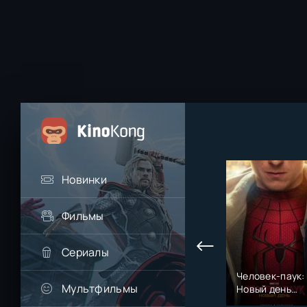
Новинки
Фильмы
Сериалы
Последний
СОУЛМ8ЙТ
Человек-паук:
Мультфильмы
богатырь.
(2026)
Новый день
Колобок (2026)
(2026)