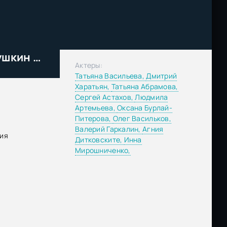
Джентльмен сыска Иван Подушкин (2006)
Актеры:
Татьяна Васильева,
Дмитрий
Харатьян,
Татьяна Абрамова,
Сергей Астахов,
Людмила
Артемьева,
Оксана Бурлай-
Питерова,
Олег Васильков,
Валерий Гаркалин,
Агния
ия
Дитковските,
Инна
Мирошниченко,