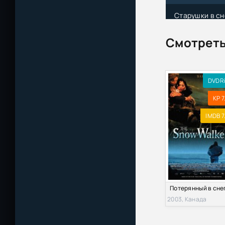
Старушки в сне
Смотреть
DVDR
KP 7
IMDB 7
2003, Канада