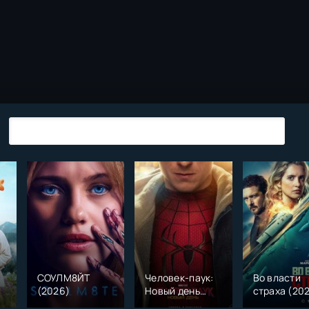
СОУЛМ8ЙТ
Человек-паук:
Во власти
(2026)
Новый день
страха (20
)
(2026)