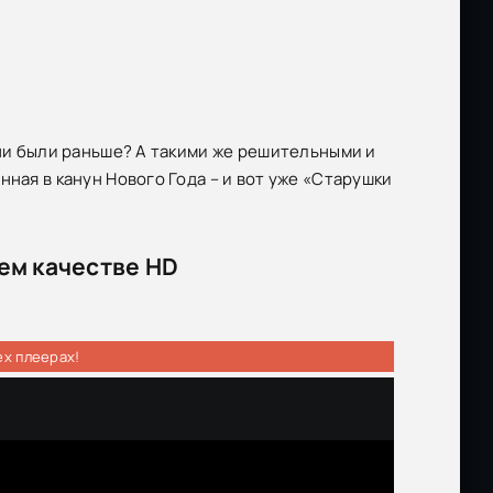
они были раньше? А такими же решительными и
ная в канун Нового Года – и вот уже «Старушки
шем качестве HD
ех плеерах!