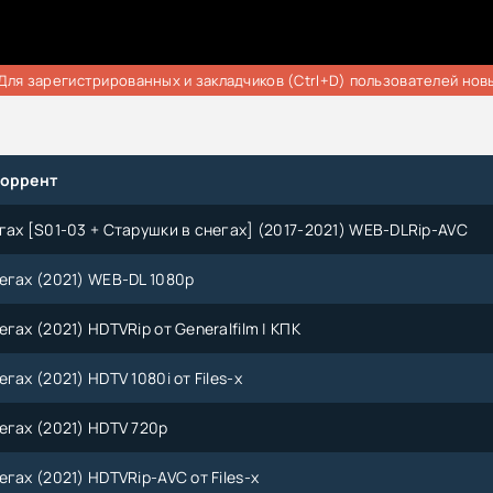
Для зарегистрированных и закладчиков (Ctrl+D) пользователей нов
торрент
гах [S01-03 + Старушки в снегах] (2017-2021) WEB-DLRip-AVC
егах (2021) WEB-DL 1080p
гах (2021) HDTVRip от Generalfilm | КПК
гах (2021) HDTV 1080i от Files-x
егах (2021) HDTV 720p
гах (2021) HDTVRip-AVC от Files-x