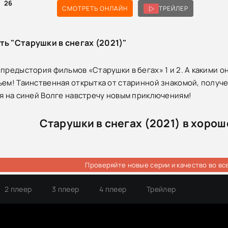
26
СМОТРЕТЬ ОНЛАЙН
ТРЕЙЛЕР
ть "Старушки в снегах (2021)"
 предыстория фильмов «Старушки в бегах» 1 и 2. А какими 
ъем! Таинственная открытка от старинной знакомой, получен
ся на синей Волге навстречу новым приключениям!
Старушки в снегах (2021) в хоро
Проверяйте новые серии и качество во вс
2 плеер
3 плеер
4 плеер
Трейлер