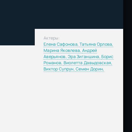
Актеры:
Елена Сафонова,
Татьяна Орлова,
Марина Яковлева,
Андрей
Аверьянов,
Эра Зиганшина,
Борис
Романов,
Виолетта Давыдовская,
Виктор Супрун,
Семен Дорин,