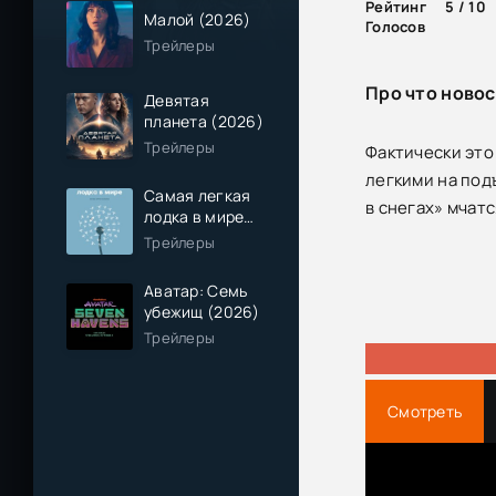
Рейтинг
5 / 10
Малой (2026)
Голосов
Трейлеры
Про что новос
Девятая
планета (2026)
Трейлеры
Фактически это
легкими на под
Самая легкая
в снегах» мчат
лодка в мире
(2026)
Трейлеры
Аватар: Семь
убежищ (2026)
Трейлеры
Смотреть