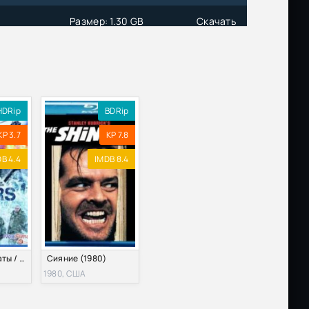
Размер: 1.30 GB
Скачать
HDRip
BDRip
KP 3.7
KP 7.8
B 4.4
IMDB 8.4
Ледяные солдаты / Замороженные солдаты (2013)
Сияние (1980)
1980, США