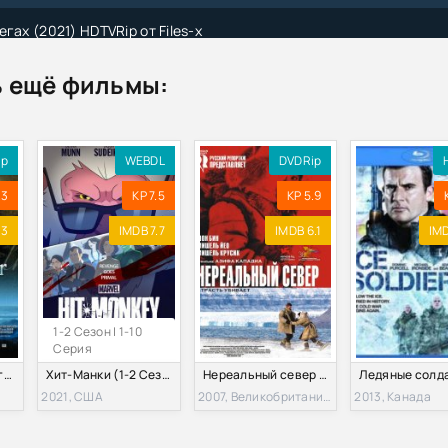
гах (2021) HDTVRip от Files-x
 ещё фильмы:
ip
WEBDL
DVDRip
.3
KP 7.5
KP 5.9
.3
IMDB 7.7
IMDB 6.1
IMD
1-2 Сезон | 1-10
Серия
Потерянный в снегах (2003)
Хит-Манки (1-2 Сезон)
Нереальный север (2007)
2021, США
2007, Великобритания, Франция
2013, Канада