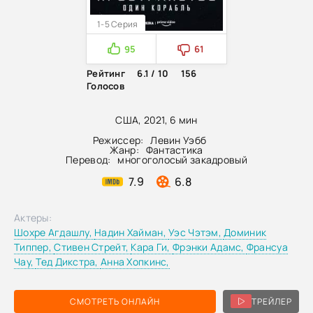
1-5 Серия
95
61
Рейтинг
6.1 / 10
156
Голосов
США, 2021, 6 мин
Режиссер:
Левин Уэбб
Жанр:
Фантастика
Перевод:
многоголосый закадровый
7.9
6.8
Актеры:
Шохре Агдашлу,
Надин Хайман,
Уэс Чэтэм,
Доминик
Типпер,
Стивен Стрейт,
Кара Ги,
Фрэнки Адамс,
Франсуа
Чау,
Тед Дикстра,
Анна Хопкинс,
СМОТРЕТЬ ОНЛАЙН
ТРЕЙЛЕР