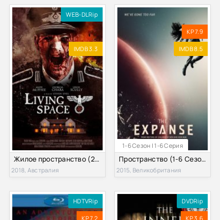
WEB-DLRip
KP 7.9
IMDB 3.3
IMDB 8.5
1-6 Сезон | 1-6 Серия
Жилое пространство (2018)
Пространство (1-6 Сезон)
2018, Австралия
2015, Великобритания
HDTVRip
DVDRip
KP 7.2
KP 3.6