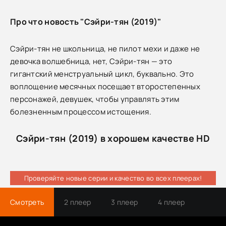
Про что новость "Сэйри-тян (2019)"
Сэйри-тян не школьница, не пилот мехи и даже не
девочка волшебница, нет, Сэйри-тян — это
гигантский менструальный цикл, буквально. Это
воплощение месячных посещает второстепенных
персонажей, девушек, чтобы управлять этим
болезненным процессом истощения.
Сэйри-тян (2019) в хорошем качестве HD
Проверяйте новые серии и качество во всех плеерах!
Смотреть
2 плеер
3 плеер
4 плеер