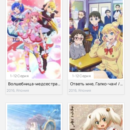
1-12 Серия
1-12 Серия
Волшебница-медсестра Комуги-тян R / Волшебница-медсестра Комуги-тян Эр (2016)
Ответь мне, Галко-чан! / Скажи мне! Галко-тян (2016)
2016, Япония
2016, Япония