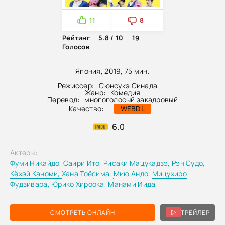
11
8
Рейтинг
5.8 / 10
19
Голосов
Япония, 2019, 75 мин.
Режиссер:
Сюнсукэ Синада
Жанр:
Комедия
Перевод:
многоголосый закадровый
Качество:
WEBDL
6.0
Актеры:
Фуми Никайдо,
Саири Ито,
Рисаки Мацукадзэ,
Рэн Судо,
Кёхэй Каноми,
Хана Тоёсима,
Мию Андо,
Мицухиро
Фудзивара,
Юрико Хироока,
Манами Иида,
СМОТРЕТЬ ОНЛАЙН
ТРЕЙЛЕР