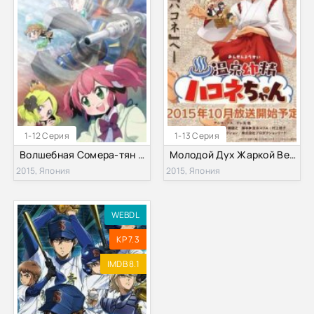
1-12 Серия
1-13 Серия
Волшебная Сомера-тян (2015)
Молодой Дух Жаркой Весны Хаконэ-чан / Молодой дух горячих источников Хаконе-тян (2015)
2015, Япония
2015, Япония
WEBDL
KP 7.3
IMDB 8.1