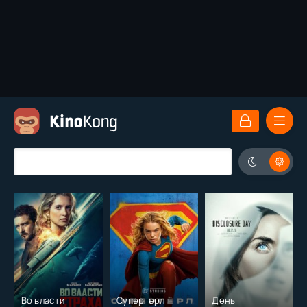
Во власти
Супергерл
День