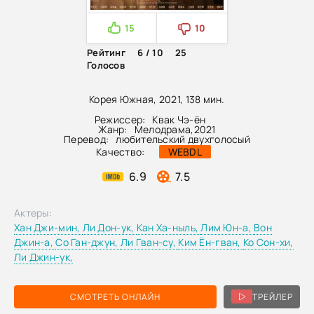
15
10
Рейтинг
6 / 10
25
Голосов
Корея Южная, 2021, 138 мин.
Режиссер:
Квак Чэ-ён
Жанр:
Мелодрама
,
2021
Перевод:
любительский двухголосый
Качество:
WEBDL
6.9
7.5
Актеры:
Хан Джи-мин,
Ли Дон-ук,
Кан Ха-ныль,
Лим Юн-а,
Вон
Джин-а,
Со Ган-джун,
Ли Гван-су,
Ким Ён-гван,
Ко Сон-хи,
Ли Джин-ук,
СМОТРЕТЬ ОНЛАЙН
ТРЕЙЛЕР