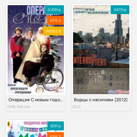
DVDRip
SATRip
KP 6.4
IMDB 5.8
Операция С новым годом (1996)
Борцы с насилием (2012)
1996, Россия
2012
BDRip
KP 6.3