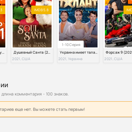
.3
IMDB 5.8
IMD
1-10 Серия
Смерть в 2021 году (2021)
Душевный Санта (2021)
Украина имеет талант (2021)
Форсаж 9 (202
2021, США
2021, Украина
2021, США
рии
длина комментария - 100 знаков.
ариев еще нет. Вы можете стать первым!