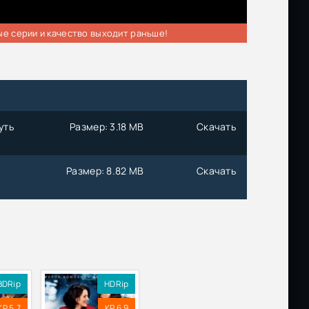
ые серии и качество выходит раньше!
уть
Размер: 3.18 MB
Скачать
Размер: 8.82 MB
Скачать
BDRip
HDRip
KP 5.7
KP 6.9