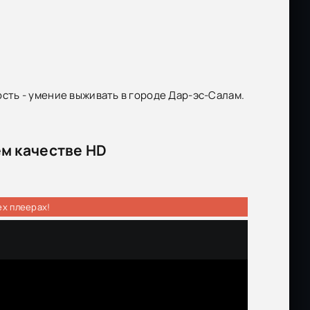
ть - умение выживать в городе Дар-эс-Салам.
м качестве HD
ех плеерах!