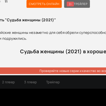
0
11
СМОТРЕТЬ ОНЛАЙН
ТРЕЙЛЕР
ть "Судьба женщины (2021)"
йские женщины незаметно для себя обрели суперспособнос
 и подружились.
Судьба женщины (2021) в хороше
Проверяйте новые серии и качество во вс
2 плеер
3 плеер
Трейлер