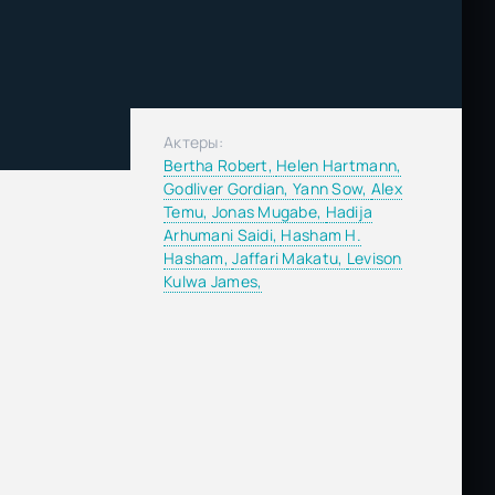
Актеры:
Bertha Robert,
Helen Hartmann,
Godliver Gordian,
Yann Sow,
Alex
Temu,
Jonas Mugabe,
Hadija
Arhumani Saidi,
Hasham H.
Hasham,
Jaffari Makatu,
Levison
Kulwa James,