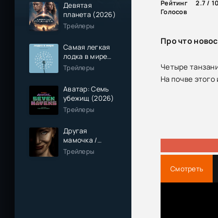
Рейтинг
2.7 / 1
Девятая
Голосов
планета (2026)
Трейлеры
Про что новос
Самая легкая
лодка в мире
(2026)
Четыре танзани
Трейлеры
На почве этого
Аватар: Семь
убежищ (2026)
Трейлеры
Другая
мамочка /
Чужая мама
Трейлеры
(2026)
Смотреть