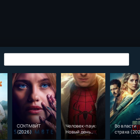
СОУЛМ8ЙТ
Человек-паук:
Во власти
(2026)
Новый день
страха (20
)
(2026)