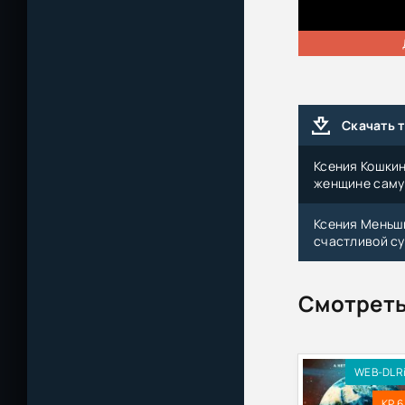
Скачать 
Ксения Кошкин
женщине саму 
Ксения Меньши
счастливой су
Смотреть
WEB-DLR
KP 6