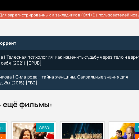
Для зарегистрированных и закладчиков (Ctrl+D) пользователей нов
торрент
а | Телесная психология: как изменить судьбу через тело и верн
себя (2021) [EPUB]
кова | Сила рода - тайна женщины. Сакральные знания для
дьбы (2015) [FB2]
 ещё фильмы:
ip
WEBDL
.4