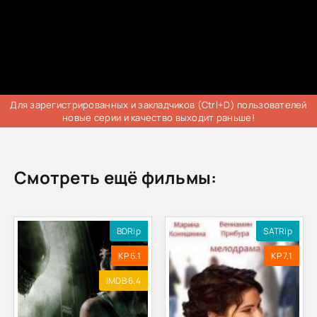
Для зарегистрированных и закладчиков (Ctrl+D) пользователей
новые серии и качество выходит раньше!
Смотреть ещё фильмы:
BDRip
SATRip
KP 6.1
KP 7.1
IMDB 6.4