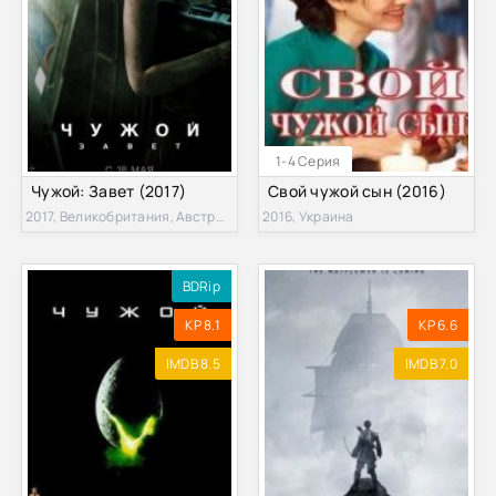
1-4 Серия
Чужой: Завет (2017)
Свой чужой сын (2016)
2017, Великобритания, Австралия, Новая Зеландия, США
2016, Украина
BDRip
KP 8.1
KP 6.6
IMDB 8.5
IMDB 7.0