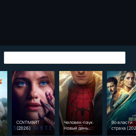
СОУЛМ8ЙТ
Человек-паук:
Во власти
(2026)
Новый день
страха (20
)
(2026)