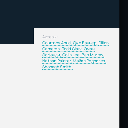
Актеры:
Courtney Abud,
Джо Баннер,
Dillon
Cameron,
Todd Clark,
Эман
Эсфанди,
Colin Lee,
Ben Murray,
Nathan Painter,
Майкл Родригез,
Shonagh Smith,