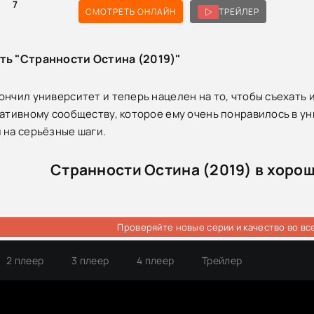
0
7
СМОТРЕТЬ ОНЛАЙН
ТРЕЙЛЕР
ть "Странности Остина (2019)"
ончил университет и теперь нацелен на то, чтобы съехать и
еативному сообществу, которое ему очень понравилось в ун
 на серьёзные шаги.
Странности Остина (2019) в хоро
Проверяйте новые серии и качество во вс
2 плеер
3 плеер
4 плеер
Трейлер