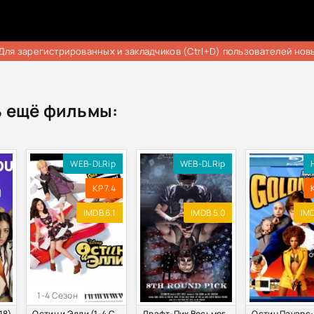
Для зарегистрированных и закладчиков (Ctrl+D) пользователей нов
 ещё фильмы:
WEB-DLRip
WEB-DLRip
KP 7.4
IMDB 6.1
IMDB 5.0
IMD
1-4 Сезон
18)
Остин и Элли (1-4 Сезон)
Драфт-Пик Восьмого Раунда (2019)