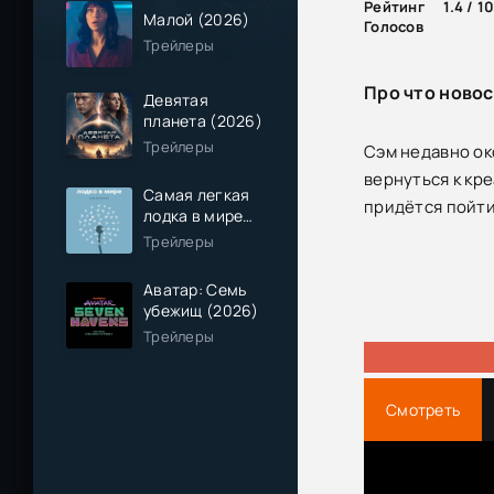
Рейтинг
1.4 / 1
Малой (2026)
Голосов
Трейлеры
Про что новос
Девятая
планета (2026)
Трейлеры
Сэм недавно ок
вернуться к кр
Самая легкая
придётся пойти
лодка в мире
(2026)
Трейлеры
Аватар: Семь
убежищ (2026)
Трейлеры
Смотреть