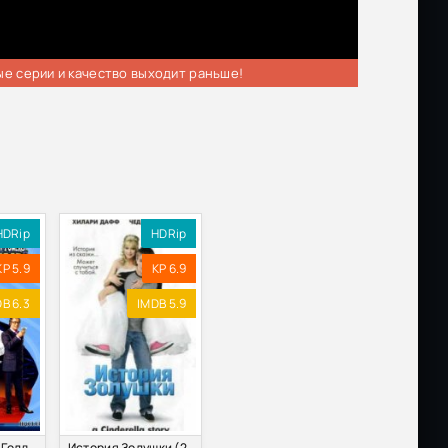
ые серии и качество выходит раньше!
HDRip
HDRip
KP 5.9
KP 6.9
B 6.3
IMDB 5.9
Остин Пауэрс: Голдмембер (2002)
История Золушки (2004)