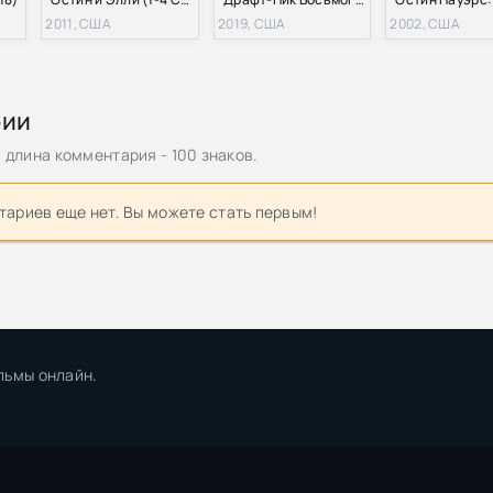
2011, США
2019, США
2002, США
рии
длина комментария - 100 знаков.
ариев еще нет. Вы можете стать первым!
льмы онлайн.