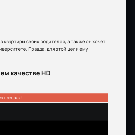
з квартиры своих родителей, а так же он хочет
иверситете. Правда, для этой цели ему
шем качестве HD
ех плеерах!