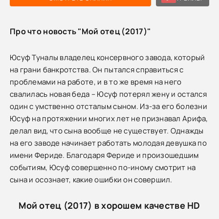
Про что новость "Мой отец (2017)"
Юсуф Туналы владелец консервного завода, который
на грани банкротства. Он пытался справиться с
проблемами на работе, и в то же время на него
свалилась новая беда – Юсуф потерял жену и остался
один с умственно отсталым сыном. Из-за его болезни
Юсуф на протяжении многих лет не признавал Арифа,
делал вид, что сына вообще не существует. Однажды
на его заводе начинает работать молодая девушка по
имени Фериде. Благодаря Фериде и произошедшим
событиям, Юсуф совершенно по-иному смотрит на
сына и осознает, какие ошибки он совершил.
Мой отец (2017) в хорошем качестве HD