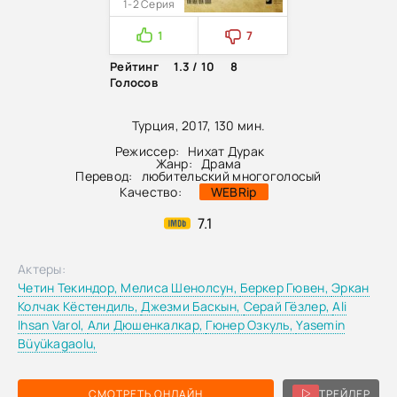
1-2 Серия
1
7
Рейтинг
1.3 / 10
8
Голосов
Турция, 2017, 130 мин.
Режиссер:
Нихат Дурак
Жанр:
Драма
Перевод:
любительский многоголосый
Качество:
WEBRip
7.1
Актеры:
Четин Текиндор,
Мелиса Шенолсун,
Беркер Гювен,
Эркан
Колчак Кёстендиль,
Джезми Баскын,
Серай Гёзлер,
Ali
Ihsan Varol,
Али Дюшенкалкар,
Гюнер Озкуль,
Yasemin
Büyükagaolu,
СМОТРЕТЬ ОНЛАЙН
ТРЕЙЛЕР