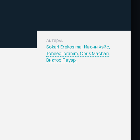
Актеры:
Sokari Erekosima,
Ивонн Хэйс,
Toheeb Ibrahim,
Chris Machari,
Виктор Пауэр,