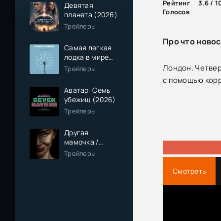
Рейтинг
3.6 / 1
Девятая
Голосов
планета (2026)
Трейлеры
Про что новос
Самая легкая
лодка в мире
(2026)
Лондон. Четвер
Трейлеры
с помощью кор
Аватар: Семь
убежищ (2026)
Трейлеры
Другая
мамочка /
Чужая мама
Трейлеры
(2026)
Смотреть