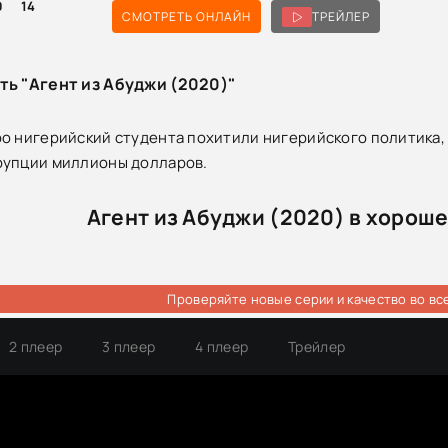
0
14
СМОТРЕТЬ ОНЛАЙН
ТРЕЙЛЕР
ть "Агент из Абуджи (2020)"
о нигерийский студента похитили нигерийского политика, 
рупции миллионы долларов.
Агент из Абуджи (2020) в хорош
Проверяйте новые серии и качество во вс
2 плеер
3 плеер
4 плеер
Трейлер