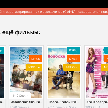
Для зарегистрированных и закладчиков (Ctrl+D) пользователей нов
 ещё фильмы:
ip
BDRip
KP 6.6
KP 5.8
IMDB 6.4
IMDB 5.9
IMD
1-10 Серия
АрМИ-2020: Танковый биатлон (2020)
Затопление Японии 2020 (2020)
Полоски зебры (2013)
2020, Япония
2013, Бельгия, Франция
2013, США