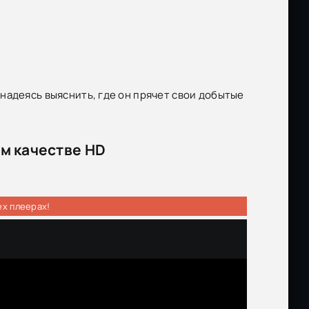
надеясь выяснить, где он прячет свои добытые
ем качестве HD
ех плеерах!