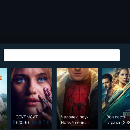
СОУЛМ8ЙТ
Человек-паук:
Во власти
(2026)
Новый день
страха (20
)
(2026)