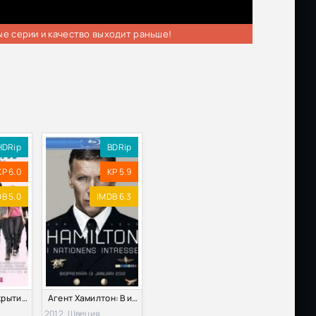
ые серии и качество выходит раньше!
HDRip
BDRip
KP 6.0
KP 5.9
B 5.0
IMDB 6.3
Агент под прикрытием (2012)
Агент Хамилтон: В интересах нации (2012)
2012, Швеция