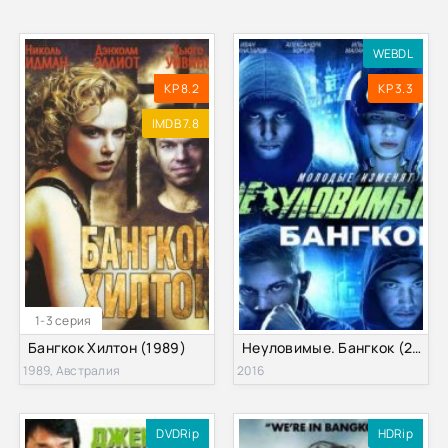
WEBDL
KP 8.2
KP 3.3
IMDB 7.8
1-3 серия
Бангкок Хилтон (1989)
Неуловимые. Бангкок (2016)
1989, Австралия
2016
DVDRip
HDRip