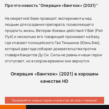
Про что новость "Операция «Бангкок» (2021)"
На секретной базе проводят эксперименты над
людьми для создания препарата, позволяющего
продлить жизнь. Ветеран боевых действий У Вэй (Рэй
Луй) и несколько его товарищей проникают на базу,
где спасают полицейского Гао Тяньмина (Юэнь Бяо),
который два года собирал доказательства против
главаря бандитов Ду Си. Силы не равны и наши герои
отступают, но в скором времени они вернутся.
Операция «Бангкок» (2021) в хорошем
качестве HD
Проверяйте новые серии и качество во всех плеерах!