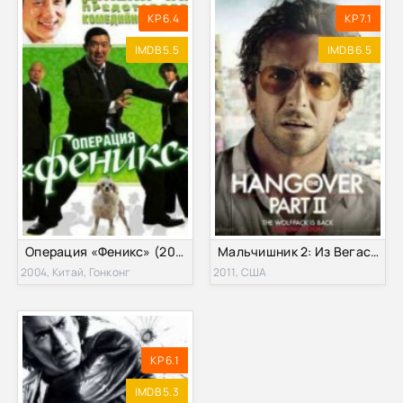
KP 6.4
KP 7.1
IMDB 5.5
IMDB 6.5
Операция «Феникс» (2004)
Мальчишник 2: Из Вегаса в Бангкок (2011)
2004, Китай, Гонконг
2011, США
KP 6.1
IMDB 5.3