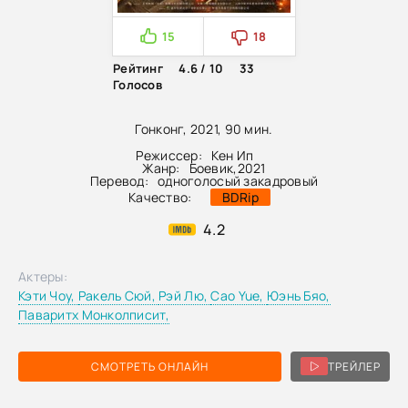
15
18
Рейтинг
4.6 / 10
33
Голосов
Гонконг, 2021, 90 мин.
Режиссер:
Кен Ип
Жанр:
Боевик
,
2021
Перевод:
одноголосый закадровый
Качество:
BDRip
4.2
Актеры:
Кэти Чоу,
Ракель Сюй,
Рэй Лю,
Cao Yue,
Юэнь Бяо,
Паваритх Монколписит,
СМОТРЕТЬ ОНЛАЙН
ТРЕЙЛЕР