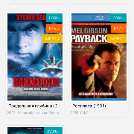
HDRip
BDRip
KP 4.8
KP 7.7
IMDB 3.7
IMDB 7.1
Предельная глубина (2005)
Расплата (1991)
2005, Великобритания, Болгария
1991, США
DVDRip