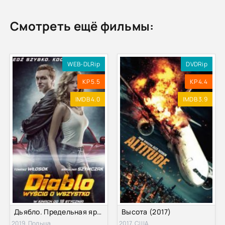
Смотреть ещё фильмы:
WEB-DLRip
DVDRip
KP 5.5
KP 4.4
IMDB 4.0
IMDB 3.9
Дьябло. Предельная ярость (2019)
Высота (2017)
2019, Польша
2017, США