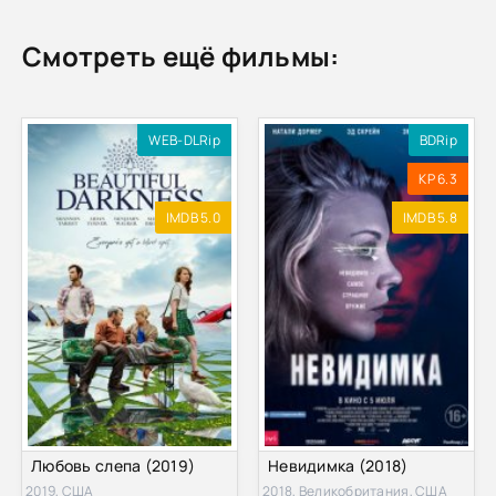
Смотреть ещё фильмы:
WEB-DLRip
BDRip
KP 6.3
IMDB 5.0
IMDB 5.8
Любовь слепа (2019)
Невидимка (2018)
2019, США
2018, Великобритания, США