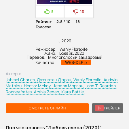
5
13
Рейтинг
2.8 / 10
18
Голосов
-, 2020
Режиссер:
Wanly Florexile
Жанр:
Боевик
,
2020
Перевод:
Многоголосый закадровый
Качество:
WEB-DLRip
Актеры:
Jahmel Charles,
Джонатан Дюран,
Wanly Florexile,
Audwin
Mathieu,
Hector Mckoy,
Черелл Морган,
John T. Reardon,
Rodney Yates,
Arshia Zenab,
Kiara Battle,
СМОТРЕТЬ ОНЛАЙН
ТРЕЙЛЕР
Про что новость "Любовь слепа (2020)"