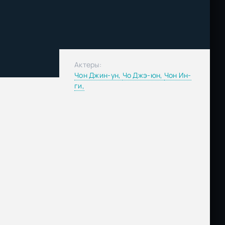
Актеры:
Чон Джин-ун,
Чо Джэ-юн,
Чон Ин-
ги,