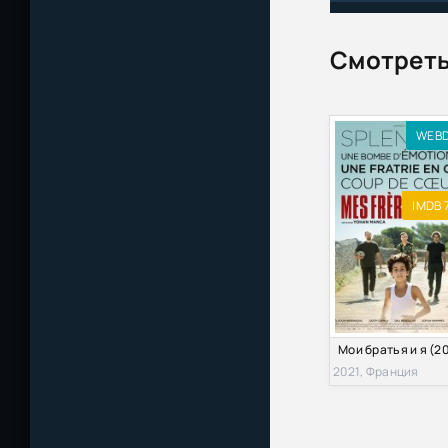
Братаны. После
Смотреть
Братаны со льд
Якоб Гримм, В
WEB
Моему брату с
О, где же ты, б
IMDB 7
Сергей Жук - 
Мой сводный 
Огненные брать
| P
2021, Франция
Братья Систерс