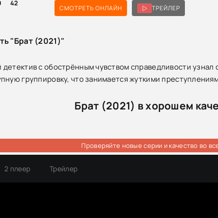
0
42
СМОТРЕТЬ ОНЛАЙН
ТРЕЙЛЕР
ть "Брат (2021)"
детектив с обострённым чувством справедливости узнал 
пную группировку, что занимается жуткими преступлениями
Брат (2021) в хорошем кач
Проверяйте новые серии и качество во вс
2 плеер
Трейлер