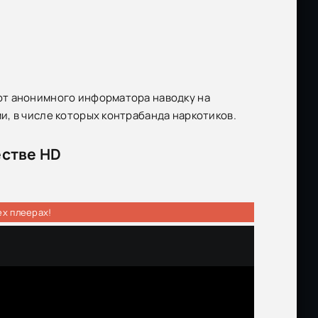
от анонимного информатора наводку на
, в числе которых контрабанда наркотиков.
естве HD
ех плеерах!