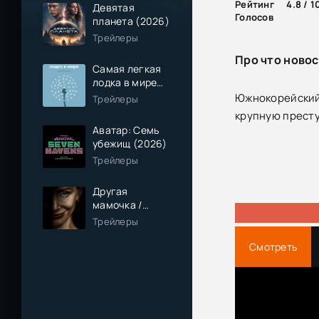
Рейтинг
4.8 / 1
Девятая
Голосов
планета (2026)
Трейлеры
Про что новос
Самая легкая
лодка в мире
(2026)
Южнокорейский 
Трейлеры
крупную престу
Аватар: Семь
убежищ (2026)
Трейлеры
Другая
мамочка /
Чужая мама
Трейлеры
(2026)
Смотреть