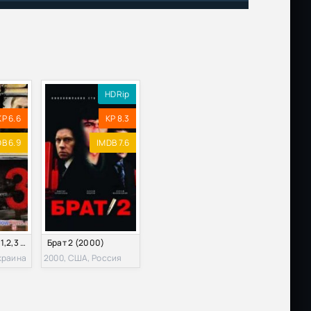
Размер: 2.69 GB
Скачать
Размер: 2.65 GB
Скачать
DF
Размер: 13.24 MB
Скачать
HDRip
L1
Размер: 1.35 GB
Скачать
KP 6.6
KP 8.3
, A
Размер: 27.08 GB
Скачать
B 6.9
IMDB 7.6
Размер: 494.01 MB
Скачать
Размер: 1.65 GB
Скачать
1080p
Размер: 30.60 GB
Скачать
Брат за брата (1,2,3 Сезон)
Брат 2 (2000)
Украина
2000, США, Россия
Размер: 15.94 GB
Скачать