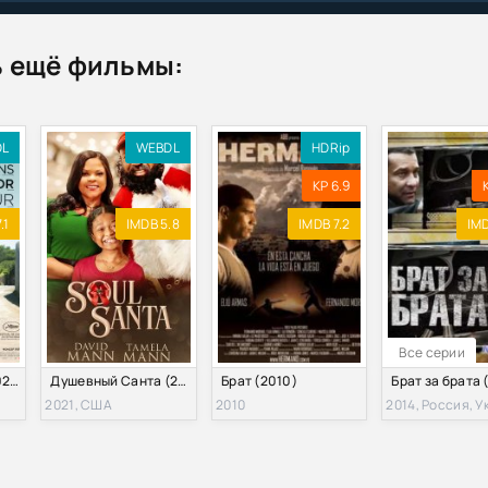
дний скотч / Bros. Last Call (2018) WEB-DL 1080p | P
 ещё фильмы:
ом / Bros. on the Rocks (2018) WEB-DL 1080p | P
ильгельм Гримм - Страшные сказки братьев Гримм (2025) FB2, P
DL
WEBDL
HDRip
нятся кошмары / My Brother Has Bad Dreams (1972) VHSRip-AVC | 
KP 6.9
рат? / O, Brother, Where Art Thou? (2000) BDRemux 1080p | D, P, P2
.1
IMDB 5.8
IMDB 7.2
IMD
За Уральским камнем 2. Братья Шорины (2026) MP3
брат Франкенштейн (2004) DVDRip-AVC от KORSAR
Все серии
я / Jiang hu long hu men / The Flaming Brothers (1987) BDRemux 
Мои братья и я (2021)
Душевный Санта (2021)
Брат (2010)
2021, США
2010
2014, Россия, 
 / The Sisters Brothers (2018) UHD BDRip 2160p | 4K | HDR10 | D