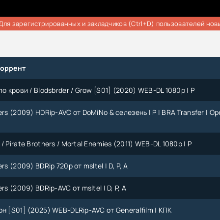
Для зарегистрированных и закладчиков (Ctrl+D) пользователей нов
торрент
по крови / Blodsbrder / Grow [S01] (2020) WEB-DL 1080p | P
ers (2009) HDRip-AVC от DoMiNo & селезень | P | BRA Transfer | Op
/ Pirate Brothers / Mortal Enemies (2011) WEB-DL 1080p | P
rs (2009) BDRip 720p от msltel | D, P, A
rs (2009) BDRip-AVC от msltel | D, P, A
н [S01] (2025) WEB-DLRip-AVC от Generalfilm | КПК