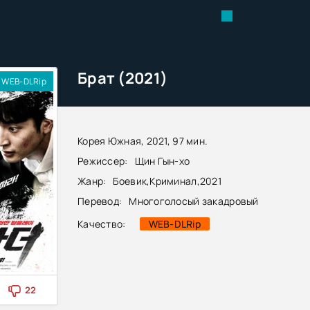
Брат (2021)
WEB-DLRip
Корея Южная, 2021, 97 мин.
Режиссер:
Щин Гын-хо
Жанр:
Боевик
,
Криминал
,
2021
Перевод:
Многоголосый закадровый
Качество:
WEB-DLRip
22