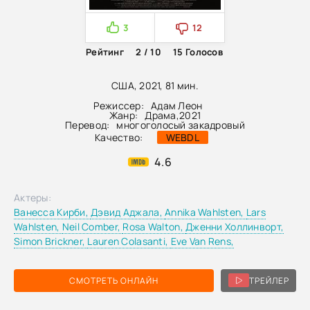
3
12
Рейтинг
2 / 10
15
Голосов
США, 2021, 81 мин.
Режиссер:
Адам Леон
Жанр:
Драма
,
2021
Перевод:
многоголосый закадровый
Качество:
WEBDL
4.6
Актеры:
Ванесса Кирби,
Дэвид Аджала,
Annika Wahlsten,
Lars
Wahlsten,
Neil Comber,
Rosa Walton,
Дженни Холлинворт,
Simon Brickner,
Lauren Colasanti,
Eve Van Rens,
СМОТРЕТЬ ОНЛАЙН
ТРЕЙЛЕР