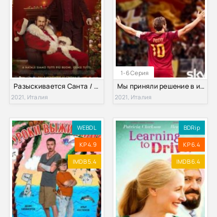
1-6 Серия
Разыскивается Санта / Я - Санта (2021)
Мы приняли решение в итоге, что название такое / Лучше бы я умер (2021)
2021, Италия
2021, Италия
WEBDL
BDRip
KP 4.9
KP 6.4
IMDB 5.4
IMDB 6.4