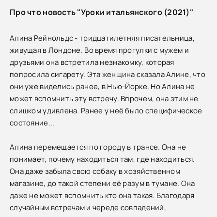
Про что новость "Уроки итальянского (2021)"
Алина Рейнольдс - тридцатилетняя писательница,
живущая в Лондоне. Во время прогулки с мужем и
друзьями она встретила незнакомку, которая
попросила сигарету. Эта женщина сказала Алине, что
они уже виделись ранее, в Нью-Йорке. Но Алина не
может вспомнить эту встречу. Впрочем, она этим не
слишком удивлена. Ранее у неё было специфическое
состояние...
Алина перемещается по городу в трансе. Она не
понимает, почему находиться там, где находиться.
Она даже забыла свою собаку в хозяйственном
магазине, до такой степени её разум в тумане. Она
даже не может вспомнить кто она такая. Благодаря
случайным встречам и череде совпадений,