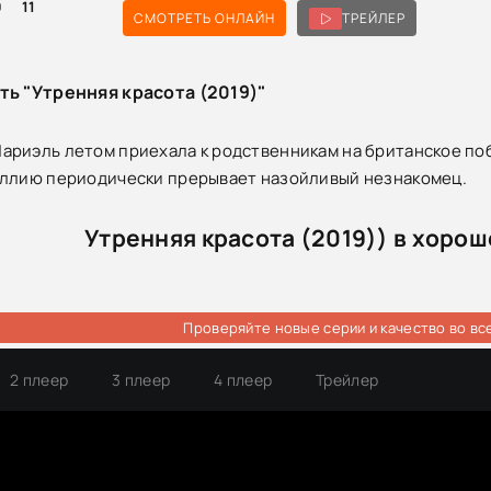
0
11
СМОТРЕТЬ ОНЛАЙН
ТРЕЙЛЕР
ть "Утренняя красота (2019)"
риэль летом приехала к родственникам на британское поб
иллию периодически прерывает назойливый незнакомец.
Утренняя красота (2019)) в хоро
Проверяйте новые серии и качество во вс
2 плеер
3 плеер
4 плеер
Трейлер