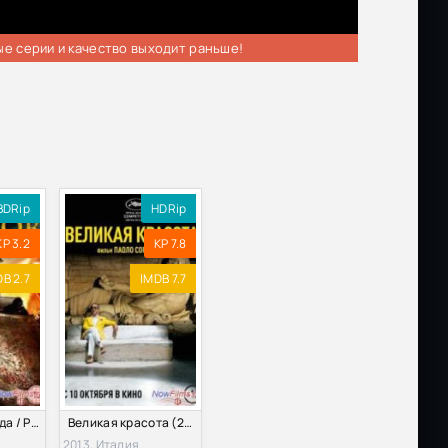
ые серии и качество выходит раньше!
BDRip
HDRip
KP 3.2
KP 7.8
B 2.7
IMDB 7.7
Утренняя звезда / Рыцарь колдовства (2014)
Великая красота (2013)
2013, Италия