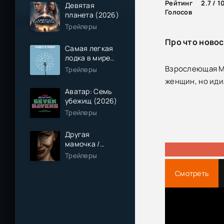
Рейтинг
2.7 / 1
Девятая
Голосов
планета (2026)
Трейлеры
Про что новос
Самая легкая
лодка в мире
(2026)
Взрослеющая Ма
Трейлеры
женщин, но ид
Аватар: Семь
убежищ (2026)
Трейлеры
Другая
мамочка /
Чужая мама
Трейлеры
(2026)
Смотреть