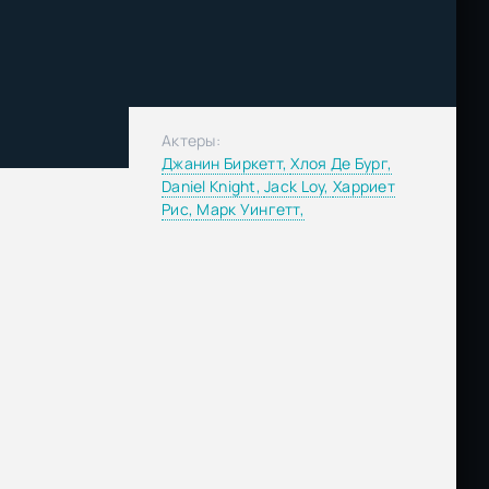
Актеры:
Джанин Биркетт,
Хлоя Де Бург,
Daniel Knight,
Jack Loy,
Харриет
Рис,
Марк Уингетт,