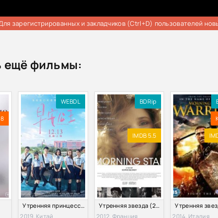
Для зарегистрированных и закладчиков (Ctrl+D) пользователей нов
 ещё фильмы:
WEBDL
BDRip
.8
IMDB 5.5
IMD
Утренняя принцесса (2019)
Утренняя звезда (2012)
2019, Китай
2012, Франция
2014, Италия