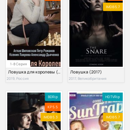
IMDB 5.7
1-8 Серия
Ловушка для королевы (2019)
Ловушка (2017)
2019, Россия
2017, Великобритания
BDRip
HDTVRip
KP 5.5
IMDB 5.3
IMDB 5.7