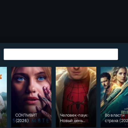
СОУЛМ8ЙТ
Человек-паук:
Во власти
(2026)
Новый день
страха (20
)
(2026)