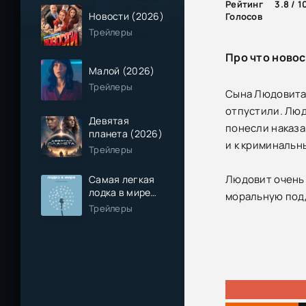
Рейтинг
3.8 / 1
Новости (2026)
Голосов
Трейлеры
Про что новос
Малой (2026)
Трейлеры
Сына Людовита 
отпустили. Люд
Девятая
понесли наказа
планета (2026)
и к криминальн
Трейлеры
Людовит очень 
Самая легкая
лодка в мире
моральную подд
(2026)
Трейлеры