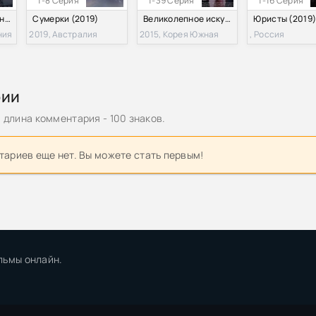
1-8 Серия
1-39 Серия
1-16 Серия
Брайтонский леденец (2010)
Сумерки (2019)
Великолепное искушение (2015)
Юристы (2019
ния
2019, Австралия
2015, Корея Южная
, Россия
рии
длина комментария - 100 знаков.
ариев еще нет. Вы можете стать первым!
льмы онлайн.