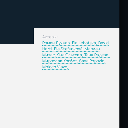
Актеры:
Роман Лукнар,
Ela Lehotská,
David
Hartl,
Ela Stefunková,
Мариан
Митас,
Яна Ольгова,
Таня Радева,
Мирослав Кробот,
Sáva Popovic,
Moloch Vlavo,