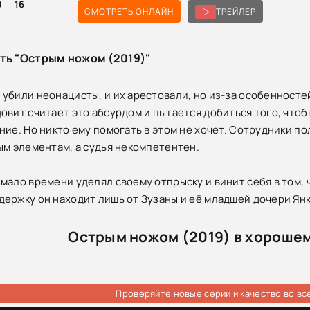
0
16
СМОТРЕТЬ ОНЛАЙН
ТРЕЙЛЕР
ть "Острым ножом (2019)"
убили неонацисты, и их арестовали, но из-за особенносте
овит считает это абсурдом и пытается добиться того, что
ние. Но никто ему помогать в этом не хочет. Сотрудники 
ым элементам, а судья некомпетентен.
мало времени уделял своему отпрыску и винит себя в том, 
ержку он находит лишь от Зузаны и её младшей дочери Янк
Острым ножом (2019) в хорошем
Проверяйте новые серии и качество во вс