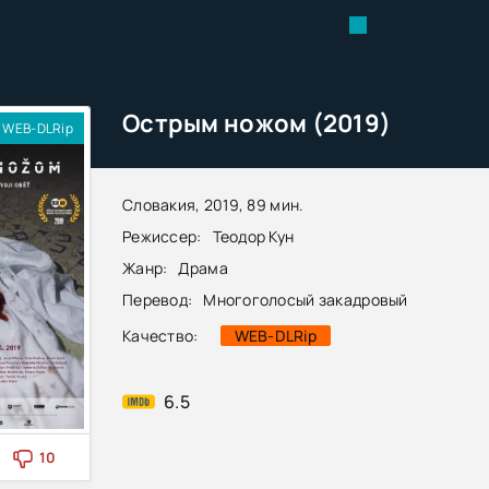
Острым ножом (2019)
WEB-DLRip
Словакия, 2019, 89 мин.
Режиссер:
Теодор Кун
Жанр:
Драма
Перевод:
Многоголосый закадровый
Качество:
WEB-DLRip
6.5
10