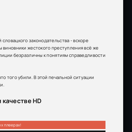
й словацкого законодательства - вскоре
бы виновники жестокого преступления всё же
полиции безразличны к понятиям справедливости
что того убили. В этой печальной ситуации
и.
 качестве HD
ех плеерах!