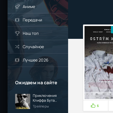
Аниме
Передачи
Наш топ
Случайное
Лучшее 2026
Ожидаем на сайте
Приключения
Клиффа Бута
(2026)
6
Трейлеры