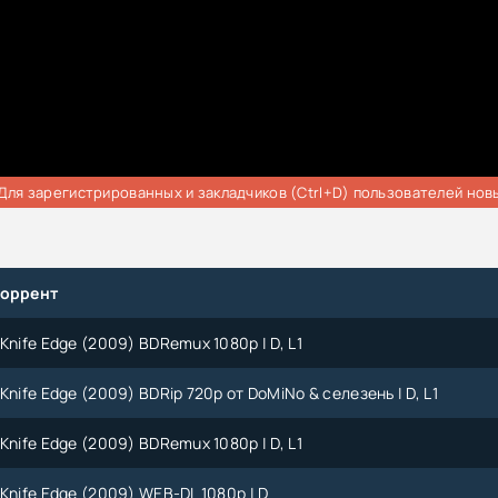
Для зарегистрированных и закладчиков (Ctrl+D) пользователей нов
торрент
Knife Edge (2009) BDRemux 1080p | D, L1
Knife Edge (2009) BDRip 720p от DoMiNo & селезень | D, L1
Knife Edge (2009) BDRemux 1080p | D, L1
Knife Edge (2009) WEB-DL 1080p | D