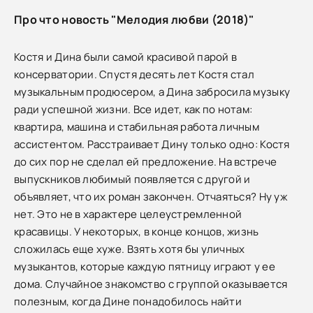
Про что новость "Мелодия любви (2018)"
Костя и Дина были самой красивой парой в
консерватории. Спустя десять лет Костя стал
музыкальным продюсером, а Дина забросила музыку
ради успешной жизни. Все идет, как по нотам:
квартира, машина и стабильная работа личным
ассистентом. Расстраивает Дину только одно: Костя
до сих пор не сделал ей предложение. На встрече
выпускников любимый появляется с другой и
объявляет, что их роман закончен. Отчаяться? Ну уж
нет. Это не в характере целеустремленной
красавицы. У некоторых, в конце концов, жизнь
сложилась еще хуже. Взять хотя бы уличных
музыкантов, которые каждую пятницу играют у ее
дома. Случайное знакомство с группой оказывается
полезным, когда Дине понадобилось найти