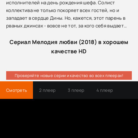
исполнителей на день рождения шефа. Солист
коллектива не только покоряет всех гостей, но и
западает в сердце Дины. Но, кажется, этот парень в
рваных джинсах - вовсе не тот, за кого себя выдает…
Сериал Мелодия любви (2018) в хорошем
качестве HD
Проверяйте новые серии и качество во всех плеерах!
Смотреть
2 плеер
3 плеер
4 плеер
Трейлер