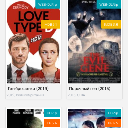
WEB-DLRip
WEB-DLRip
IMDB 5.1
IMDB 3.6
Ген брошенки (2019)
Порочный ген (2015)
2019, Великобритания
2015, США
HDRip
HDRip
KP 6.4
KP 6.5