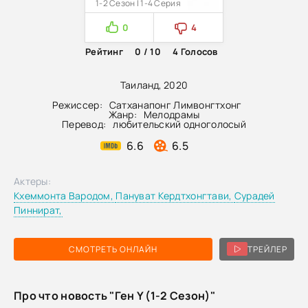
1-2 Сезон | 1-4 Серия
0
4
Рейтинг
0 / 10
4
Голосов
Таиланд, 2020
Режиссер:
Сатханапонг Лимвонгтхонг
Жанр:
Мелодрамы
Перевод:
любительский одноголосый
6.6
6.5
Актеры:
Кхеммонта Вародом,
Пануват Кердтхонгтави,
Сурадей
Пиннират,
СМОТРЕТЬ ОНЛАЙН
ТРЕЙЛЕР
Про что новость "Ген Y (1-2 Сезон)"