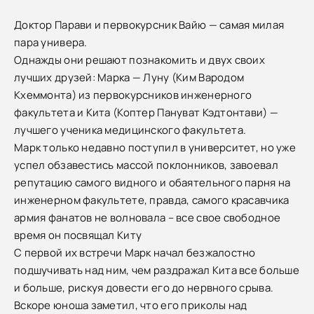
Доктор Парави и первокурсник Вайю — самая милая
пара универа.
Однажды они решают познакомить и двух своих
лучших друзей: Марка — Луну (Ким Вародом
Кхеммонта) из первокурсников инженерного
факультета и Кита (Коптер Пануват Кэдтонтави) —
лучшего ученика медицинского факультета.
Марк только недавно поступил в университет, но уже
успел обзавестись массой поклонников, завоевал
репутацию самого видного и обаятельного парня на
инженерном факультете, правда, самого красавчика
армия фанатов не волновала – все свое свободное
время он посвящал Киту
С первой их встречи Марк начал безжалостно
подшучивать над ним, чем раздражал Кита все больше
и больше, рискуя довести его до нервного срыва.
Вскоре юноша заметил, что его приколы над