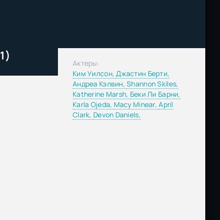
1)
Актеры:
Ким Уилсон,
Джастин Берти,
Андреа Кэлвин,
Shannon Skiles,
Katherine Marsh,
Беки Ли Барни,
Karla Ojeda,
Macy Minear,
April
Clark,
Devon Daniels,