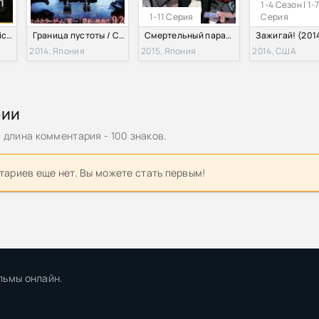
1-4 Сезон | 1-
1-11 Серия
Серия
National Geographic. Смертельный бой динозавров (2015)
Граница пустоты / Смертельный кадр (2014)
Смертельный парад / Парад смерти / Шествие смерти (2015)
2014, Япония
2015, Япония
2014, США
рии
длина комментария - 100 знаков.
ариев еще нет. Вы можете стать первым!
льмы онлайн.