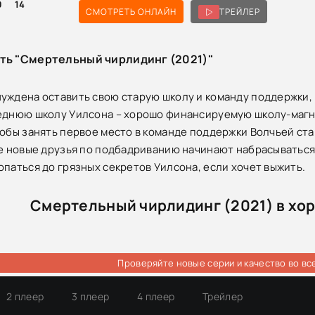
0
14
СМОТРЕТЬ ОНЛАЙН
ТРЕЙЛЕР
сть "Смертельный чирлидинг (2021)"
уждена оставить свою старую школу и команду поддержки,
еднюю школу Уилсона – хорошо финансируемую школу-магн
тобы занять первое место в команде поддержки Волчьей ст
ее новые друзья по подбадриванию начинают набрасываться 
опаться до грязных секретов Уилсона, если хочет выжить.
Смертельный чирлидинг (2021) в хо
Проверяйте новые серии и качество во вс
2 плеер
3 плеер
4 плеер
Трейлер