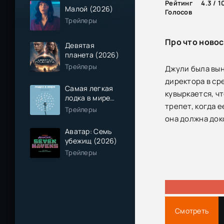
Рейтинг
4.3 / 1
Малой (2026)
Голосов
Трейлеры
Про что ново
Девятая
планета (2026)
Трейлеры
Джули была вын
директора в ср
Самая легкая
кувыркается, ч
лодка в мире
трепет, когда 
(2026)
Трейлеры
она должна док
Аватар: Семь
убежищ (2026)
Трейлеры
Смотреть