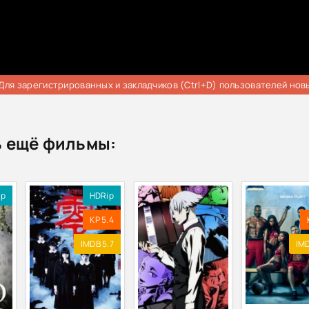
Для зарегистрированных и закладчиков (Ctrl+D) пользователей нов
 ещё фильмы:
ip
HDRip
KP 5.4
IMDB 5.7
IMD