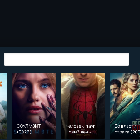
СОУЛМ8ЙТ
Человек-паук:
Во власти
(2026)
Новый день
страха (20
)
(2026)