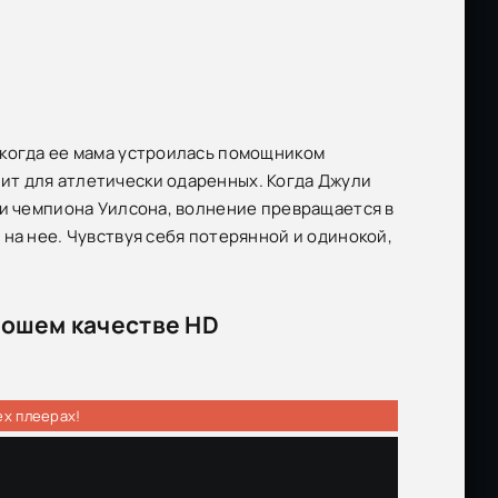
 когда ее мама устроилась помощником
ит для атлетически одаренных. Когда Джули
аи чемпиона Уилсона, волнение превращается в
на нее. Чувствуя себя потерянной и одинокой,
рошем качестве HD
ех плеерах!