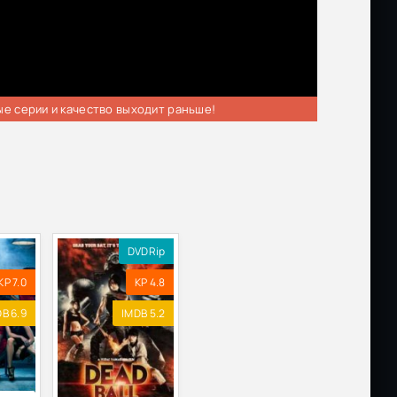
ые серии и качество выходит раньше!
DVDRip
KP 7.0
KP 4.8
B 6.9
IMDB 5.2