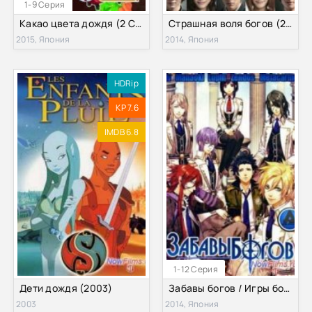
1-9 Серия
Какао цвета дождя (2 Сезон) (2015)
Страшная воля богов (2014)
2015, Япония
2014, Япония
HDRip
KP 7.6
IMDB 6.8
1-12 Серия
Дети дождя (2003)
Забавы богов / Игры богов (2014)
2003
2014, Япония