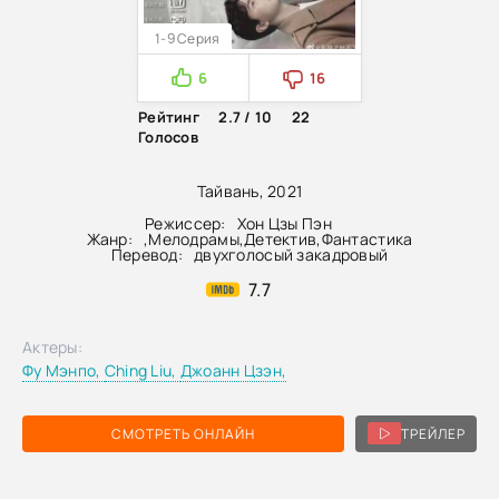
1-9 Серия
6
16
Рейтинг
2.7 / 10
22
Голосов
Тайвань, 2021
Режиссер:
Хон Цзы Пэн
Жанр:
,
Мелодрамы
,
Детектив
,
Фантастика
Перевод:
двухголосый закадровый
7.7
Актеры:
Фу Мэнпо,
Ching Liu,
Джоанн Цзэн,
СМОТРЕТЬ ОНЛАЙН
ТРЕЙЛЕР