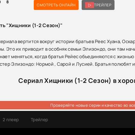
0
8
СМОТРЕТЬ ОНЛАЙН
ТРЕЙЛЕР
ть "Хищники (1-2 Сезон)"
сериала вертится вокруг истории братьев Реес Хуана, Оскар
ры. Это их приводит в особняк семьи Элизондо, они там нач
нает меняться, когда братья Рейес объединяются с жизнью
стер Элизондо: Нормой , Сарой и Лусией. Братья полюбят и
Сериал Хищники (1-2 Сезон) в хор
Проверяйте новые серии и качество во вс
2 плеер
Трейлер