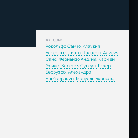
Актеры:
Родольфо Санчо,
Клаудия
Бассольс,
Диана Паласон,
Алисия
Санс,
Фернандо Андина,
Кармен
Элиас,
Валерия Сунсун,
Рохер
,
Берруэсо,
Алехандро
Альбаррасин,
Мануэль Барсело,