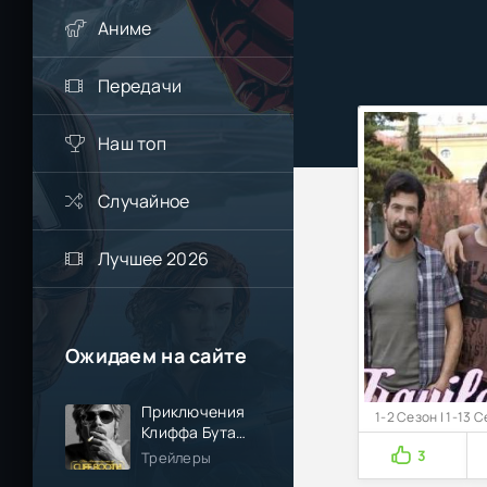
Аниме
Передачи
Наш топ
Случайное
Лучшее 2026
Ожидаем на сайте
Приключения
1-2 Сезон | 1-13 
Клиффа Бута
(2026)
3
Трейлеры