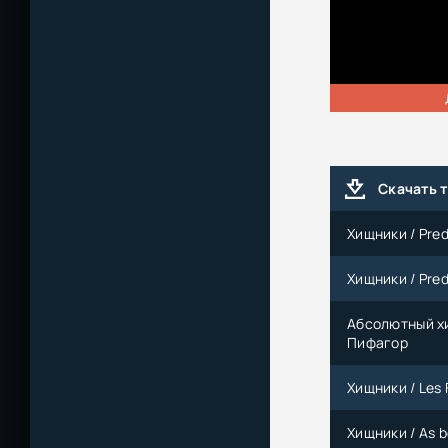
Скачать 
Хищники / Pred
Хищники / Pred
Абсолютный хищ
Пифагор
Хищники / Les 
Хищники / As b