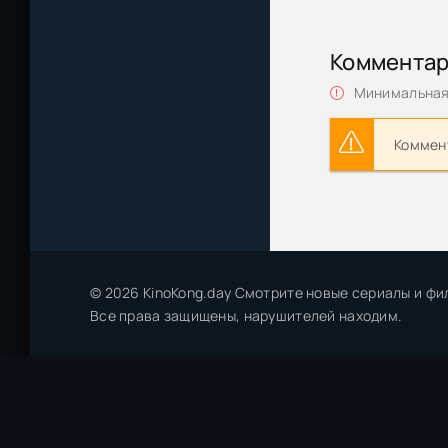
Абсолютный хи
Коммента
Хищник: Плане
| HDR | Dolby V
Минимальная 
Хищник: Плане
Коммент
Dolby Vision P8 
Хищник: Коллек
CLUB | D, P, P2, 
Хищник: Планет
MovieDalen
© 2026 KinoKong.day Смотрите новые сериалы и фи
Все права защищены, нарушителей находим.
Хищник: Планет
Хищник: Планет
Хищник 3D / P
[handmade Ups