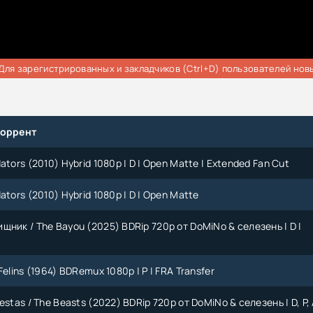
Для зарегистрированных и закладчиков (Ctrl+D) пользователей нов
торрент
ators (2010) Hybrid 1080p | D | Open Matte | Extended Fan Cut
ators (2010) Hybrid 1080p | D | Open Matte
ник / The Bayou (2025) BDRip 720p от DoMiNo & селезень | D |
Felins (1964) BDRemux 1080p | P | FRA Transfer
estas / The Beasts (2022) BDRip 720p от DoMiNo & селезень | D, P,