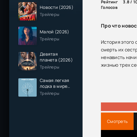
Рейтинг
3.8 / 1
Новости (2026)
Голосов
Трейлеры
Про что новос
Малой (2026)
Трейлеры
История этого 
смерть их сест
Девятая
ненависть начи
планета (2026)
жизнью трех се
Трейлеры
Самая легкая
лодка в мире
(2026)
Трейлеры
Смотреть