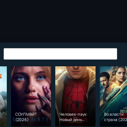
СОУЛМ8ЙТ
Человек-паук:
Во власти
(2026)
Новый день
страха (20
)
(2026)