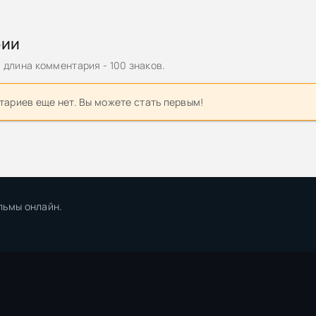
щник / The Bayou (2025) BDRemux 1080p от селезень | D | Пифаг
рии
та смерти / Predator: Badlands (2025) BDRemux 2160p от Atmos-f
ision | D | Custom
длина комментария - 100 знаков.
та смерти / Predator: Badlands (2025) UHD BDRip-HEVC 1080p | H
ариев еще нет. Вы можете стать первым!
| D
ция / Predator: Collection (1987-2025) BDRip-HEVC 1080p от RIPS
A, L, L1
а смерти / Predator: Badlands (2025) HDRip-AVC от ExKinoRay | D
льмы онлайн.
а смерти / Predator: Badlands (2025) BDRip 1080p от Generalfilm 
а смерти / Predator: Badlands (2025) BDRip 1080p от MegaPeer | 
redator 3D (1987) BDRip [H.264/2160p] [Вертикальная стереопара
cale AI]