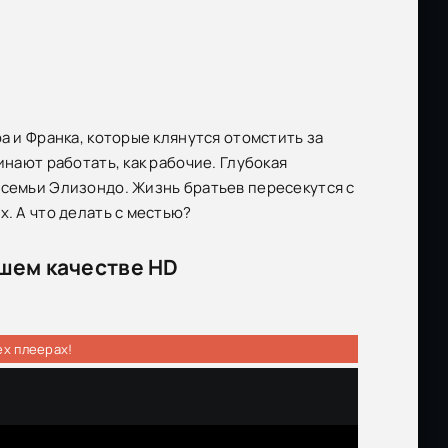
а и Франка, которые клянутся отомстить за
инают работать, как рабочие. Глубокая
 семьи Элизондо. Жизнь братьев пересекутся с
х. А что делать с местью?
ошем качестве HD
ех плеерах!