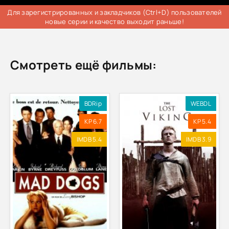
Для зарегистрированных и закладчиков (Ctrl+D) пользователей
новые серии и качество выходит раньше!
Смотреть ещё фильмы:
BDRip
WEBDL
KP 6.7
KP 5.4
IMDB 5.4
IMDB 3.9