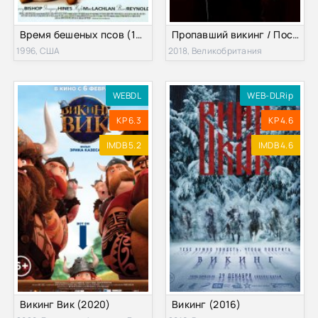
Время бешеных псов (1996)
Пропавший викинг / Последний викинг (2018)
1996, США
2018, Великобритания
WEBDL
WEB-DLRip
KP 6.3
KP 4.6
IMDB 5.2
IMDB 4.6
Викинг Вик (2020)
Викинг (2016)