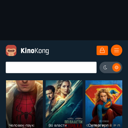
Человек-паук:
Во власти
Супергерл