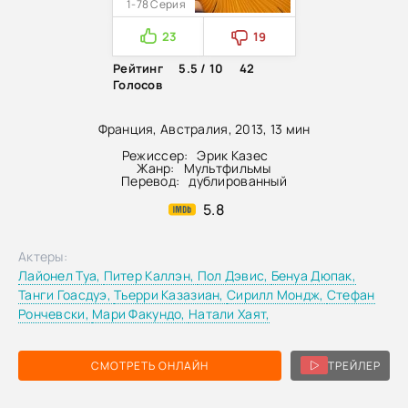
1-78 Серия
23
19
Рейтинг
5.5 / 10
42
Голосов
Франция, Австралия, 2013, 13 мин
Режиссер:
Эрик Казес
Жанр:
Мультфильмы
Перевод:
дублированный
5.8
Актеры:
Лайонел Туа,
Питер Каллэн,
Пол Дэвис,
Бенуа Дюпак,
Танги Гоасдуэ,
Тьерри Казазиан,
Сирилл Мондж,
Стефан
Рончевски,
Мари Факундо,
Натали Хаят,
СМОТРЕТЬ ОНЛАЙН
ТРЕЙЛЕР