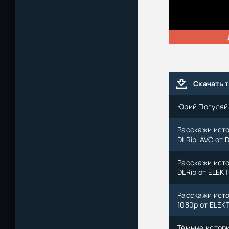
Скачать 
Юрий Погуляй 
Расскажи исто
DLRip-AVC от D
Расскажи исто
DLRip от ELEKT
Расскажи исто
1080p от ELEKT
Тёмные истории