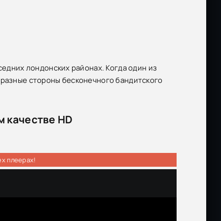
седних лондонских районах. Когда один из
о разные стороны бесконечного бандитского
м качестве HD
ех плеерах!