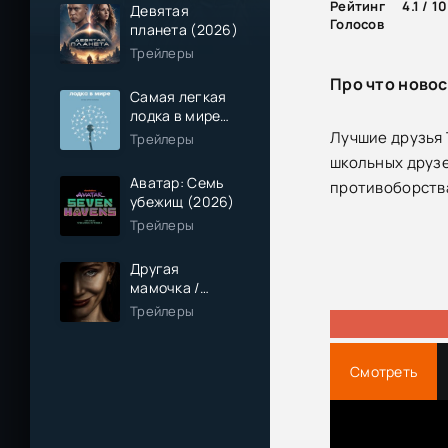
Рейтинг
4.1 / 10
Девятая
Голосов
планета (2026)
Трейлеры
Про что новос
Самая легкая
лодка в мире
(2026)
Лучшие друзья 
Трейлеры
школьных друзе
Аватар: Семь
противоборства
убежищ (2026)
Трейлеры
Другая
мамочка /
Чужая мама
Трейлеры
(2026)
Смотреть