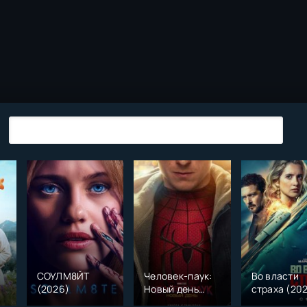
СОУЛМ8ЙТ
Человек-паук:
Во власти
(2026)
Новый день
страха (20
)
(2026)