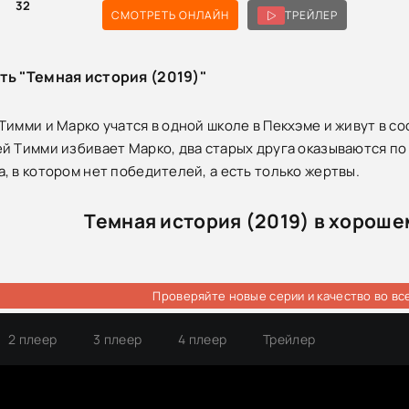
32
СМОТРЕТЬ ОНЛАЙН
ТРЕЙЛЕР
ть "Темная история (2019)"
Тимми и Марко учатся в одной школе в Пекхэме и живут в со
й Тимми избивает Марко, два старых друга оказываются п
, в котором нет победителей, а есть только жертвы.
Темная история (2019) в хороше
Проверяйте новые серии и качество во вс
2 плеер
3 плеер
4 плеер
Трейлер