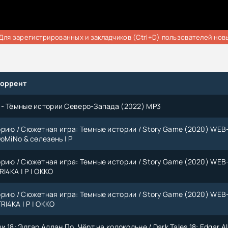
Для зарегистрированных и закладчиков (Ctrl+D) пользователей нов
торрент
- Тёмные истории Северо-Запада (2022) МР3
рию / Сюжетная игра: Темные истории / Story Game (2020) WEB
oMiNo & селезень | P
рию / Сюжетная игра: Темные истории / Story Game (2020) WEB
RI4KA | P | ОККО
рию / Сюжетная игра: Темные истории / Story Game (2020) WEB
RI4KA | P | ОККО
 18: Эдгар Аллан По. Чёрт на колокольне / Dark Tales 18: Edgar Al