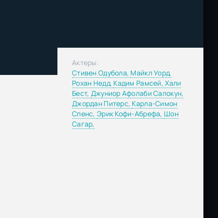
Актеры:
Стивен Одубола,
Майкл Уорд,
Рохан Недд,
Кадим Рамсей,
Хали
Бест,
Джуниор Афолаби Салокун,
Джордан Питерс,
Карла-Симон
Спенс,
Эрик Кофи-Абрефа,
Шон
Сагар,