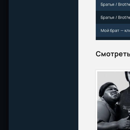
Братья / Brothe
Братья / Brothe
Мой брат — кло
Братаны. После
Смотреть
Братаны со льд
Якоб Гримм, В
Моему брату с
О, где же ты, б
Сергей Жук - 
Мой сводный 