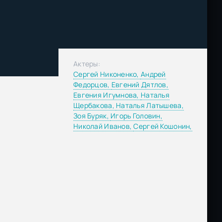
Актеры:
Сергей Никоненко,
Андрей
Федорцов,
Евгений Дятлов,
Евгения Игумнова,
Наталья
Щербакова,
Наталья Латышева,
Зоя Буряк,
Игорь Головин,
Николай Иванов,
Сергей Кошонин,