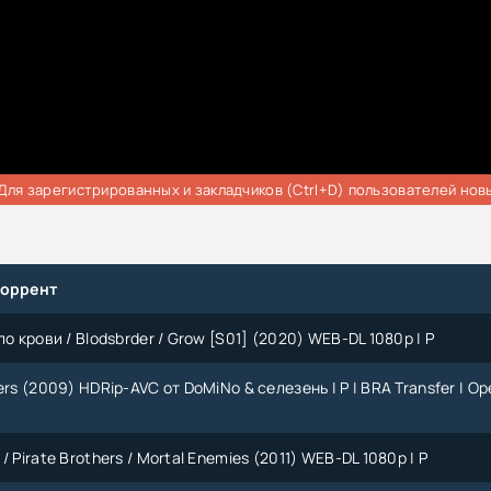
Для зарегистрированных и закладчиков (Ctrl+D) пользователей нов
торрент
по крови / Blodsbrder / Grow [S01] (2020) WEB-DL 1080p | P
ers (2009) HDRip-AVC от DoMiNo & селезень | P | BRA Transfer | Op
/ Pirate Brothers / Mortal Enemies (2011) WEB-DL 1080p | P