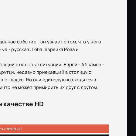
нное событие - он узнает о том, что у него
ые - русская Люба, еврейка Роза и
дающий в нелепые ситуации. Еврей - Абрамов -
шрутки, недавно приехавший в столицу с
ошло гладко. Но они единодушно сходятся в
ничто не может примирить их друг с другом.
м качестве HD
ех плеерах!