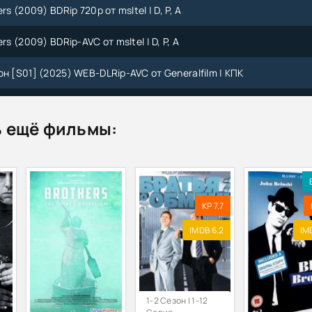
rs (2009) BDRip 720p от msltel | D, P, A
rs (2009) BDRip-AVC от msltel | D, P, A
н [S01] (2025) WEB-DLRip-AVC от Generalfilm | КПК
дний скотч / Bros. Last Call (2018) WEB-DL 1080p | P
 ещё фильмы:
ом / Bros. on the Rocks (2018) WEB-DL 1080p | P
ильгельм Гримм - Страшные сказки братьев Гримм (2025) FB2, P
нятся кошмары / My Brother Has Bad Dreams (1972) VHSRip-AVC | 
KP 7.7
рат? / O, Brother, Where Art Thou? (2000) BDRemux 1080p | D, P, P2
IMDB 6.2
IM
За Уральским камнем 2. Братья Шорины (2026) MP3
брат Франкенштейн (2004) DVDRip-AVC от KORSAR
1-2 Сезон | 1-12