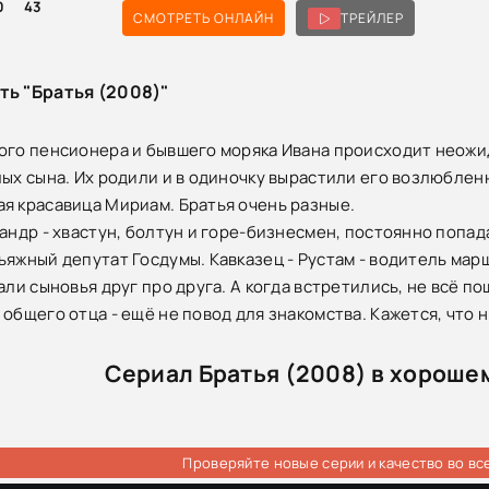
0
43
СМОТРЕТЬ ОНЛАЙН
ТРЕЙЛЕР
ть "Братья (2008)"
ого пенсионера и бывшего моряка Ивана происходит неожида
лых сына. Их родили и в одиночку вырастили его возлюбленн
я красавица Мириам. Братья очень разные.
сандр - хвастун, болтун и горе-бизнесмен, постоянно попа
ьяжный депутат Госдумы. Кавказец - Рустам - водитель мар
али сыновья друг про друга. А когда встретились, не всё п
 общего отца - ещё не повод для знакомства. Кажется, что 
Сериал Братья (2008) в хороше
Проверяйте новые серии и качество во вс