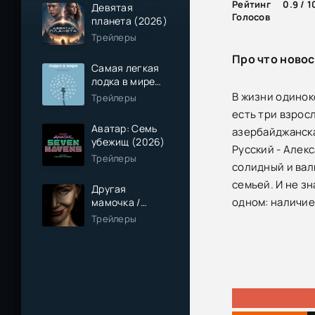
Рейтинг
0.9 / 1
Девятая
Голосов
планета (2026)
Трейлеры
Про что новос
Самая легкая
лодка в мире
(2026)
В жизни одинок
Трейлеры
есть три взрос
Аватар: Семь
азербайджанска
убежищ (2026)
Русский - Алек
Трейлеры
солидный и вал
семьей. И не зн
Другая
одном: наличие
мамочка /
Чужая мама
Трейлеры
(2026)