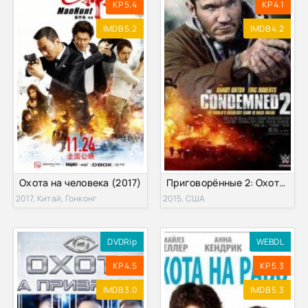
KP 5.4
KP 4.1
IMDB 5.2
IMDB 4.2
Охота на человека (2017)
Приговорённые 2: Охота в пустыне (2015)
2017, Китай, Гонконг
2015, США
DVDRip
WEBDL
KP 4.5
KP 5.3
IMDB 3.0
IMDB 5.3