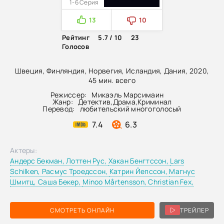
1-6 Серия
13
10
Рейтинг
5.7 / 10
23
Голосов
Швеция, Финляндия, Норвегия, Исландия, Дания, 2020,
45 мин. всего
Режиссер:
Микаэль Марсимаин
Жанр:
Детектив
,
Драма
,
Криминал
Перевод:
любительский многоголосый
7.4
6.3
Актеры:
Андерс Бекман,
Лоттен Рус,
Хакан Бенгтссон,
Lars
Schilken,
Расмус Троедссон,
Катрин Йепссон,
Магнус
Шмитц,
Саша Бекер,
Minoo Mårtensson,
Christian Fex,
СМОТРЕТЬ ОНЛАЙН
ТРЕЙЛЕР