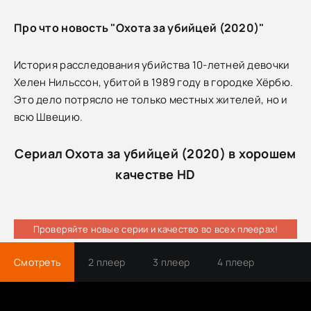
Про что новость "Охота за убийцей (2020)"
История расследования убийства 10-летней девочки
Хелен Нильссон, убитой в 1989 году в городке Хёрбю.
Это дело потрясло не только местных жителей, но и
всю Швецию.
Сериал Охота за убийцей (2020) в хорошем
качестве HD
Проверяйте новые серии и качество во всех плеерах!
Смотреть
2 плеер
3 плеер
4 плеер
Трейлер