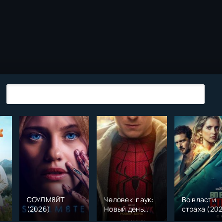
СОУЛМ8ЙТ
Человек-паук:
Во власти
(2026)
Новый день
страха (20
)
(2026)