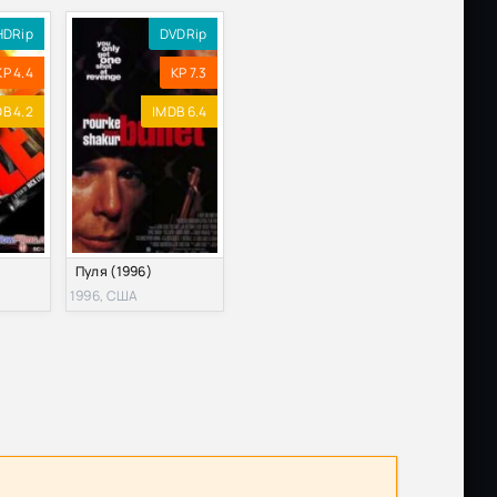
HDRip
DVDRip
KP 4.4
KP 7.3
B 4.2
IMDB 6.4
Пуля (1996)
1996, США