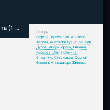
Пуля-дура: Возвращение агента (1-6 Сезон)
Актеры:
Сергей Горобченко,
Алексей
Колган,
Анатолий Кузнецов,
Лев
Дуров,
Игорь Гордин,
Евгений
Косырев,
Ольга Сёмина,
Владимир Стержаков,
Сергей
Фролов,
Александра Живова,