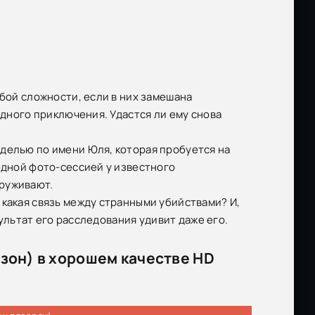
юбой сложности, если в них замешана
едного приключения. Удастся ли ему снова
делью по имени Юля, которая пробуется на
едной фото-сессией у известного
аруживают.
 какая связь между странными убийствами? И,
зультат его расследования удивит даже его.
езон) в хорошем качестве HD