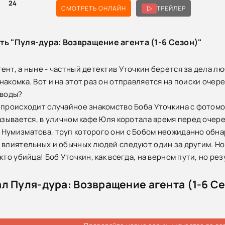
24
СМОТРЕТЬ ОНЛАЙН
ТРЕЙЛЕР
ть "Пуля-дура: Возвращение агента (1-6 Сезон)"
ент, а ныне - частный детектив Уточкин берется за дела л
накомка. Вот и на этот раз он отправляется на поиски очер
 воды?
 происходит случайное знакомство Боба Уточкина с фотомо
казывается, в уличном кафе Юля коротала время перед очер
Нумизматова, труп которого они с Бобом неожиданно обн
 влиятельных и обычных людей следуют один за другим. Но
кто убийца! Боб Уточкин, как всегда, на верном пути, но ре
л Пуля-дура: Возвращение агента (1-6 С