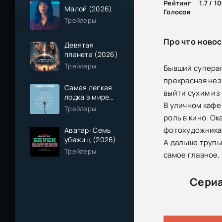
Рейтинг
1.7 / 10
Малой (2026)
Голосов
Трейлеры
Про что новос
Девятая
планета (2026)
Трейлеры
Бывший супераг
прекрасная нез
Самая легкая
выйти сухим из
лодка в мире
В уличном кафе
(2026)
Трейлеры
роль в кино. О
фотохудожника 
Аватар: Семь
убежищ (2026)
А дальше трупы
Трейлеры
самое главное, 
Сериа