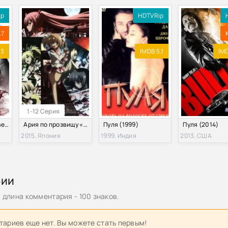
ip
HDTVRip
.7
.3
IMDB 5.1
IMD
1-12 Серия
Рейд: Пуля в голове (2016)
Ария по прозвищу «Алая пуля» (2 Сезон) (2015)
Пуля (1999)
Пуля (2014)
2015, Япония
1999, Индия
2013, США
рии
длина комментария - 100 знаков.
ариев еще нет. Вы можете стать первым!