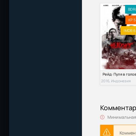
BDR
KP 5
IMDB 6
2016, Индонезия
Коммента
Минимальная 
Коммент