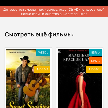
Для зарегистрированных и закладчиков (Ctrl+D) пользователей
новые серии и качество выходит раньше!
Смотреть ещё фильмы:
WEBDL
BDRip
KP 5.6
IMDB 6.7
IMDB 6.1