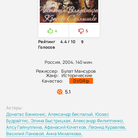
4
5
Рейтинг
4.4 / 10
9
Голосов
Россия, 2004, 140 мин.
Режиссер:
Булат Мансуров
Жанр:
Исторические
Качество:
DVDRip
5.1
Актеры:
Донатас Банионис,
Александр Беспалый,
Юозас
Будрайтис,
Элина Быстрицкая,
Александр Филиппенко,
Алсу Гайнуллина,
Афанасий Кочетков,
Леонид Куравлёв,
Василий Лановой,
Анна Михалкова,