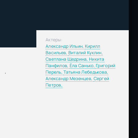
Актеры:
Александр Ильин,
Кирилл
Васильев,
Виталий Куклин,
Светлана Щедрина,
Никита
Панфилов,
Ёла Санько,
Григорий
,
Перель,
Татьяна Лебедькова,
Александр Мезенцев,
Сергей
Петров,