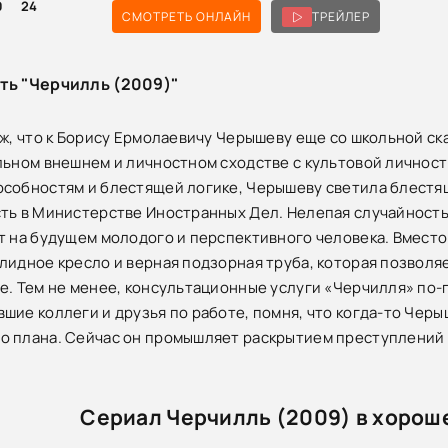
0
24
СМОТРЕТЬ ОНЛАЙН
ТРЕЙЛЕР
ть "Черчилль (2009)"
уж, что к Борису Ермолаевичу Черышеву еще со школьной с
льном внешнем и личностном сходстве с культовой личност
собностям и блестящей логике, Черышеву светила блестяща
ть в Министерстве Иностранных Дел. Нелепая случайность
т на будущем молодого и перспективного человека. Вмест
лидное кресло и верная подзорная труба, которая позволя
е. Тем не менее, консультационные услуги «Черчилля» по-п
шие коллеги и друзья по работе, помня, что когда-то Чер
 плана. Сейчас он промышляет раскрытием преступлений 
Сериал Черчилль (2009) в хорош