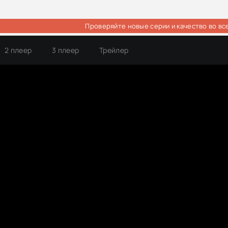
Проверяйте новые серии и качество во вс
2 плеер
3 плеер
Трейлер