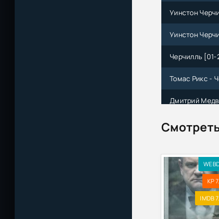
Уинстон Черчи
Уинстон Черчи
Черчилль [01-2
Томас Рикс - 
Дмитрий Медве
Покер-45. Ста
Смотреть
Вторая мирова
Эйзенхауэра (
WEB
Дмитрий Медве
KP 7
Незабываемые
IMDB 7
Дмитрий Медве