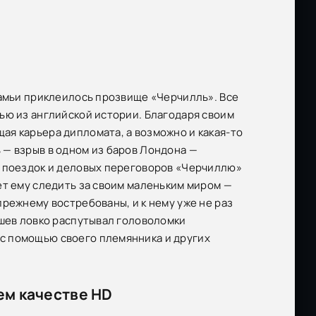
камьи приклеилось прозвище «Черчилль». Все
ью из английской истории. Благодаря своим
я карьера дипломата, а возможно и какая-то
 — взрыв в одном из баров Лондона —
о поездок и деловых переговоров «Черчиллю»
ет ему следить за своим маленьким миром —
режнему востребованы, и к нему уже не раз
ышев ловко распутывал головоломки
с помощью своего племянника и других
ем качестве HD