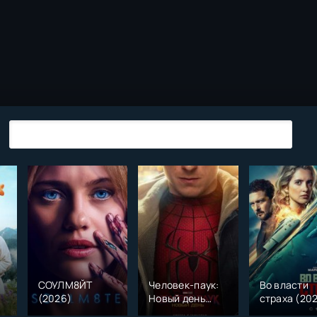
СОУЛМ8ЙТ
Человек-паук:
Во власти
(2026)
Новый день
страха (20
)
(2026)