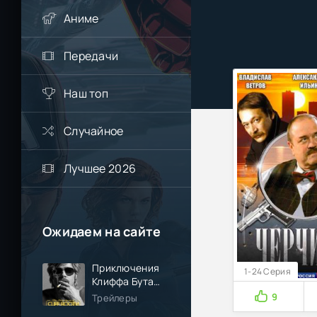
Аниме
Передачи
Наш топ
Случайное
Лучшее 2026
Ожидаем на сайте
Приключения
1-24 Серия
Клиффа Бута
(2026)
9
Трейлеры