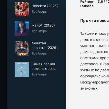
Рейтинг
3.8 / 1
Новости (2026)
Голосов
Трейлеры
Про что новос
Малой (2026)
Трейлеры
Так случилось 
дело в колосса
Девятая
умственным спо
планета (2026)
другая должнос
Трейлеры
поставила крес
досталось инва
Самая легкая
лодка в мире
жизнью во двор
(2026)
Трейлеры
обращались быв
международного
знакомых.