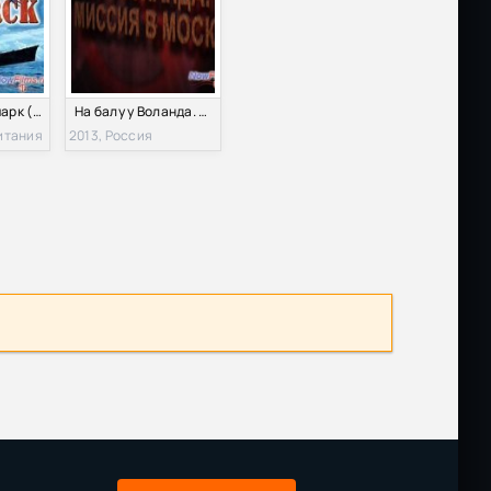
Размер: 465.80 MB
Скачать
Размер: 788.39 MB
Скачать
Потопить Бисмарк (1960)
На балу у Воланда. Миссия в Москву (2013)
Размер: 299.10 MB
Скачать
итания
2013, Россия
 PDF
Размер: 18.80 MB
Скачать
0)
Размер: 514.28 MB
Скачать
Размер: 14.05 GB
Скачать
Размер: 516.19 MB
Скачать
р.
Размер: 121.81 MB
Скачать
Размер: 3.33 GB
Скачать