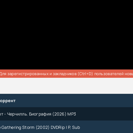
Для зарегистрированных и закладчиков (Ctrl+D) пользователей нов
торрент
т - Черчилль. Биография (2026) MP3
 Gathering Storm (2002) DVDRip | P, Sub