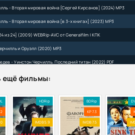
лль - Вторая мировая война [Сергей Кирсанов] (2024) МР3
лль - Вторая мировая война [в 3-х книгах] (2023) МР3
4 из 24] (2009) WEBRip-AVC от Generalfilm | КПК
Черчилль и Оруэлл (2020) МР3
дев - Уинстон Черчилль. Последний титан (2022) PDF
лин, Черчилль, Рузвельт (2009) DVB
 ещё фильмы:
я война в воспоминаниях Черчилля, де Голля, Хэлла, Леги,
2011) МР3
DL
HDRip
BDRip
D
дев - Черчилль 1911–1914. Власть. Действие. Организация.
.2
KP 7.3
 дни (2017) MP3
.0
IMDB 5.9
IMDB 7.5
IM
дев - Черчилль. Биография (2017) MP3