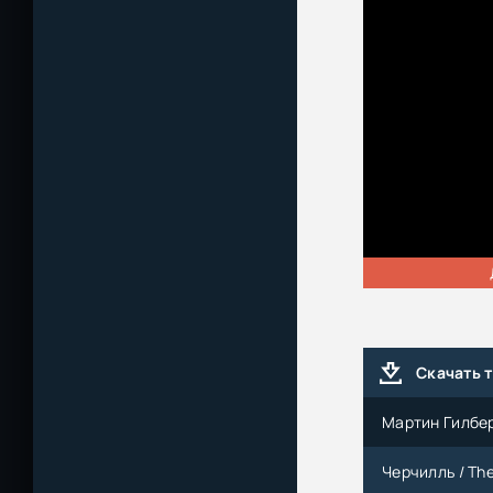
Скачать 
Мартин Гилбер
Черчилль / The