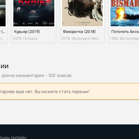
дев - Черчилль: быть лидером (2017) MP3
дев - Черчилль. Против течения (2017) MP3
Навстречу шторму (2009)
Курьер (2019)
Фаворитка (2018)
аненкова - Уинстон Черчилль. Английский бульдог (2019) МР3.
2009, Великобритания, США
2019, Польша
2018, Ирландия, Великобритания, США
1960, Великобр
н - Легкие крейсера типа «Аретьюза». Скауты Черчилля (2020)
ериалы. Европейская Хиросима: секретный план Черчилля (202
рии
длина комментария - 100 знаков.
24 из 24] (2009) WEBRip-AVC
ариев еще нет. Вы можете стать первым!
ка. Тайный план Черчилля (2018) SATRip
 Вожди: Гитлер, Ленин, Рузвельт, Сталин, Троцкий, Черчилль и д
chill (2017) BDRip 720p | L
льмы онлайн.