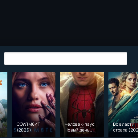
СОУЛМ8ЙТ
Человек-паук:
Во власти
(2026)
Новый день
страха (20
)
(2026)