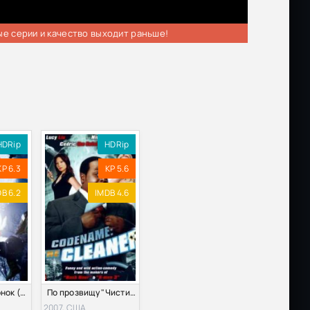
ые серии и качество выходит раньше!
HDRip
HDRip
KP 6.3
KP 5.6
B 6.2
IMDB 4.6
Дольфи-волчонок (2011)
По прозвищу "Чистильщик" (2007)
2007, США