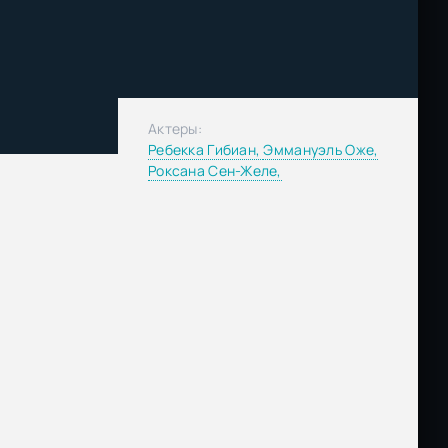
Актеры:
Ребекка Гибиан,
Эммануэль Оже,
Роксана Сен-Желе,