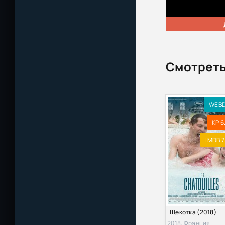
Смотреть
WEB
KP 6
IMDB 7
Щекотка (2018)
2018, Франция