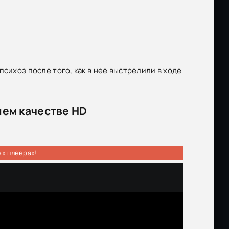
сихоз после того, как в нее выстрелили в ходе
шем качестве HD
ех плеерах!