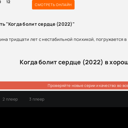
0
12
СМОТРЕТЬ ОНЛАЙН
ть "Когда болит сердце (2022)"
ина тридцати лет с нестабильной психикой, погружается в п
Когда болит сердце (2022) в хоро
Проверяйте новые серии и качество во вс
2 плеер
3 плеер