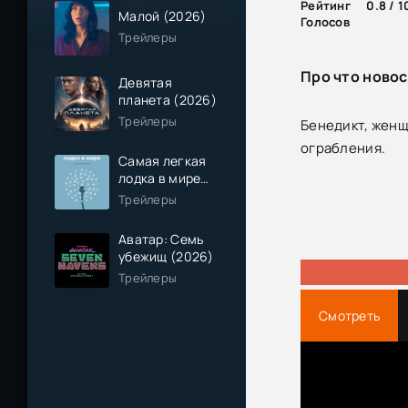
Рейтинг
0.8 / 1
Малой (2026)
Голосов
Трейлеры
Про что новос
Девятая
планета (2026)
Трейлеры
Бенедикт, женщ
ограбления.
Самая легкая
лодка в мире
(2026)
Трейлеры
Аватар: Семь
убежищ (2026)
Трейлеры
Смотреть