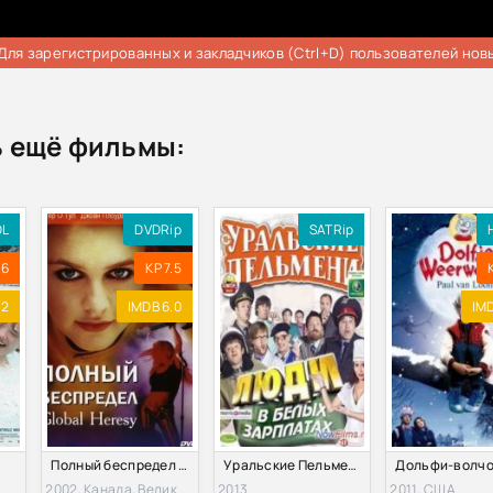
Для зарегистрированных и закладчиков (Ctrl+D) пользователей нов
 ещё фильмы:
DL
DVDRip
SATRip
.6
KP 7.5
.2
IMDB 6.0
IMD
Полный беспредел (2002)
Уральские Пельмени. Люди в белых зарплатах (2013)
2002, Канада, Великобритания
2013
2011, США